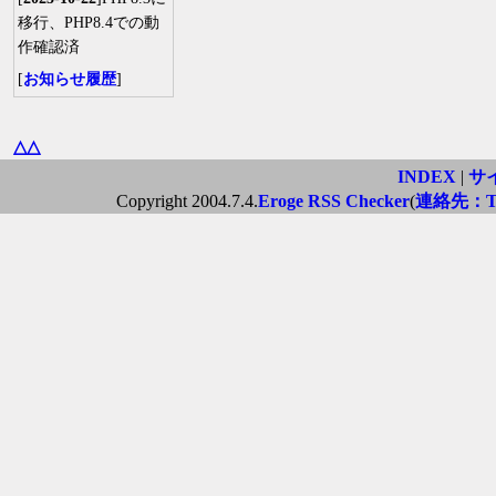
移行、PHP8.4での動
作確認済
[
お知らせ履歴
]
△△
INDEX
|
サ
Copyright 2004.7.4.
Eroge RSS Checker
(
連絡先：Twi