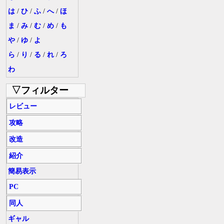
は
/
ひ
/
ふ
/
へ
/
ほ
ま
/
み
/
む
/
め
/
も
や
/
ゆ
/
よ
ら
/
り
/
る
/
れ
/
ろ
わ
▽フィルター
レビュー
攻略
改造
紹介
簡易表示
PC
同人
ギャル