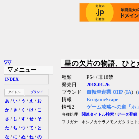
星の欠片の物語、ひと
▽▽
▽メニュー
種類
PS4 / 非18禁
INDEX
発売日
2018-01-26
ブランド
自転車創業 OHP
(
IA
)（
タイトル
ブランド
情報
ErogameScape
あ
/
い
/
う
/
え
/
お
情報2
ゲーム攻略への道「ホ
か
/
き
/
く
/
け
/
こ
各種処理
関連タイトル検索
/
データ登録
さ
/
し
/
す
/
せ
/
そ
フリガナ
ホシノカケラノモノガタリヒト
た
/
ち
/
つ
/
て
/
と
な
/
に
/
ぬ
/
ね
/
の