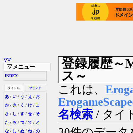
登録履歴～M
▽▽
▽メニュー
ス～
INDEX
これは、
Erog
タイトル
ブランド
あ
/
い
/
う
/
え
/
お
ErogameSc
か
/
き
/
く
/
け
/
こ
名検索
/ タイ
さ
/
し
/
す
/
せ
/
そ
た
/
ち
/
つ
/
て
/
と
30件のデー
な
/
に
/
ぬ
/
ね
/
の