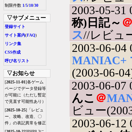
制限件数
1
/
5
/
10
/
30
2003-05-31 
▽サブメニュー
称)日記～
登録サイト
ス
//レビュー(
サイト案内
(
FAQ
)
リンク集
2003-06-04 
CSS作成
MANIAC
呼び名リスト
(2003-06-04
▽お知らせ
2003-06-07 
[
2025-11-01
]各ゲーム
ページでデータ登録等
んこ
＠
MA
が可能に（ただし暫定
で見直す可能性あり）
ビュー(2003-
[
2025-10-25
]「レビュ
ー、攻略、改造、〇
2003-06-12 
件」の表記異常を修正
[
2025-10-22
]PHP8.3に