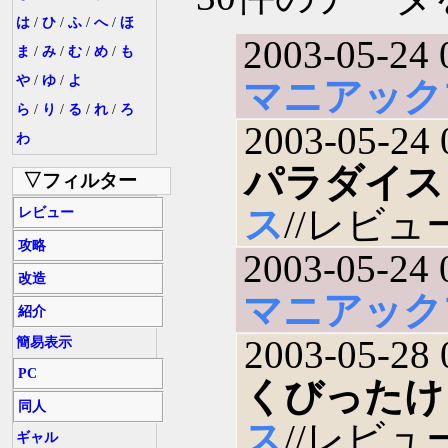
は
/
ひ
/
ふ
/
へ
/
ほ
2003-05-24 
ま
/
み
/
む
/
め
/
も
や
/
ゆ
/
よ
マニアック
ら
/
り
/
る
/
れ
/
ろ
2003-05-24 
わ
パラダイス
▽フィルター
ス
//レビュー(
レビュー
攻略
2003-05-24 
改造
マニアック
紹介
2003-05-28 
簡易表示
PC
くびったけ
同人
ス
//レビュー(
ギャル