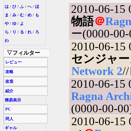
2010-06-15 
は
/
ひ
/
ふ
/
へ
/
ほ
ま
/
み
/
む
/
め
/
も
物語
＠
Ragn
や
/
ゆ
/
よ
ー(0000-00-
ら
/
り
/
る
/
れ
/
ろ
わ
2010-06-15 
▽フィルター
センジャー
レビュー
Network 2
/
攻略
2010-06-15 
改造
紹介
Ragna Arch
簡易表示
(0000-00-00
PC
2010-06-15 
同人
ギャル