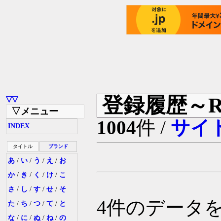
登録履歴～Ragn
▽▽
▽メニュー
1004
件 /
サイ
INDEX
タイトル
ブランド
あ
/
い
/
う
/
え
/
お
か
/
き
/
く
/
け
/
こ
さ
/
し
/
す
/
せ
/
そ
4件のデータ
た
/
ち
/
つ
/
て
/
と
な
/
に
/
ぬ
/
ね
/
の