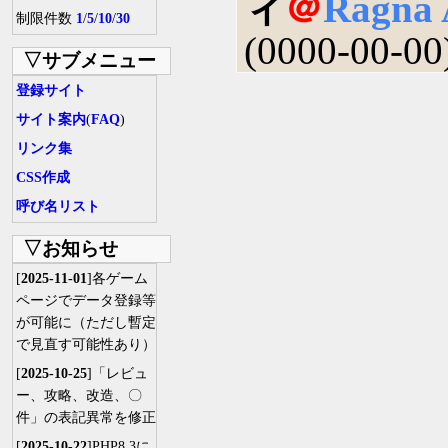
ィ
＠
Ragna 
制限件数
1
/
5
/
10
/
30
(0000-00-00
▽サブメニュー
登録サイト
サイト案内
(
FAQ
)
リンク集
CSS作成
呼び名リスト
▽お知らせ
[
2025-11-01
]各ゲーム
ページでデータ登録等
が可能に（ただし暫定
で見直す可能性あり）
[
2025-10-25
]「レビュ
ー、攻略、改造、〇
件」の表記異常を修正
[
2025-10-22
]PHP8.3に