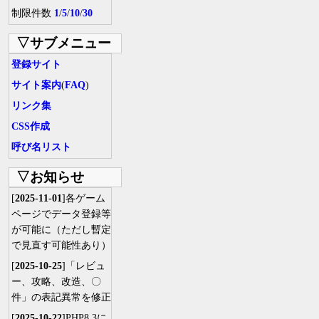
制限件数
1
/
5
/
10
/
30
▽サブメニュー
登録サイト
サイト案内
(
FAQ
)
リンク集
CSS作成
呼び名リスト
▽お知らせ
[
2025-11-01
]各ゲーム
ページでデータ登録等
が可能に（ただし暫定
で見直す可能性あり）
[
2025-10-25
]「レビュ
ー、攻略、改造、〇
件」の表記異常を修正
[
2025-10-22
]PHP8.3に