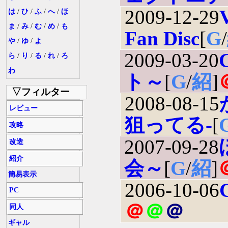
2009-12-29
は
/
ひ
/
ふ
/
へ
/
ほ
ま
/
み
/
む
/
め
/
も
Fan Disc
[
G
/
や
/
ゆ
/
よ
2009-03-20
ら
/
り
/
る
/
れ
/
ろ
わ
ト～
[
G
/
紹
]
▽フィルター
2008-08-15
レビュー
狙ってる-
[
攻略
2007-09-28
改造
紹介
会～
[
G
/
紹
]
簡易表示
2006-10-06
PC
＠
＠
＠
同人
ギャル