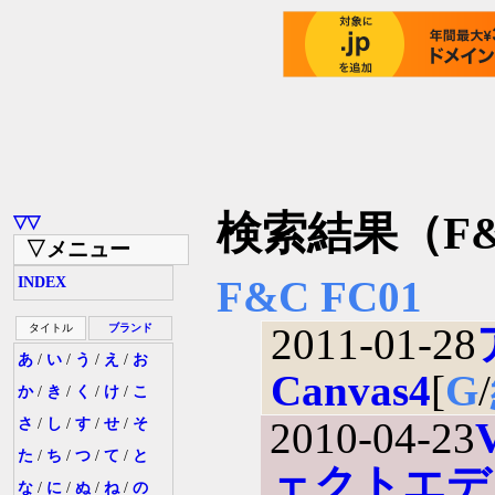
検索結果（F&
▽▽
▽メニュー
F&C FC01
INDEX
2011-01-28
タイトル
ブランド
あ
/
い
/
う
/
え
/
お
Canvas4
[
G
/
か
/
き
/
く
/
け
/
こ
2010-04-23
さ
/
し
/
す
/
せ
/
そ
た
/
ち
/
つ
/
て
/
と
ェクトエデ
な
/
に
/
ぬ
/
ね
/
の