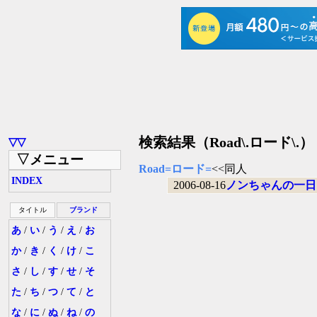
検索結果（Road\.ロード\.）
▽▽
▽メニュー
Road=ロード=
<<同人
INDEX
2006-08-16
ノンちゃんの一日
タイトル
ブランド
あ
/
い
/
う
/
え
/
お
か
/
き
/
く
/
け
/
こ
さ
/
し
/
す
/
せ
/
そ
た
/
ち
/
つ
/
て
/
と
な
/
に
/
ぬ
/
ね
/
の