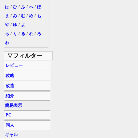
は
/
ひ
/
ふ
/
へ
/
ほ
ま
/
み
/
む
/
め
/
も
や
/
ゆ
/
よ
ら
/
り
/
る
/
れ
/
ろ
わ
▽フィルター
レビュー
攻略
改造
紹介
簡易表示
PC
同人
ギャル