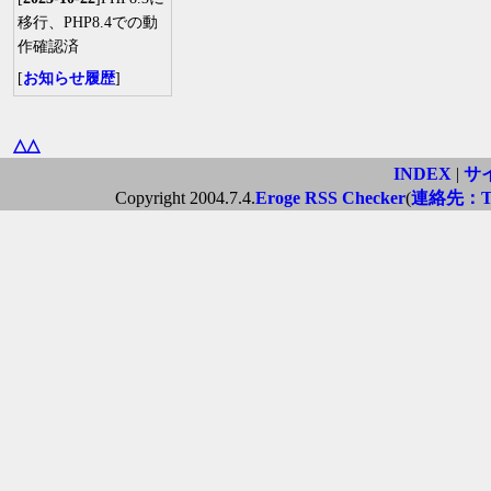
移行、PHP8.4での動
作確認済
[
お知らせ履歴
]
△△
INDEX
|
サ
Copyright 2004.7.4.
Eroge RSS Checker
(
連絡先：Twi