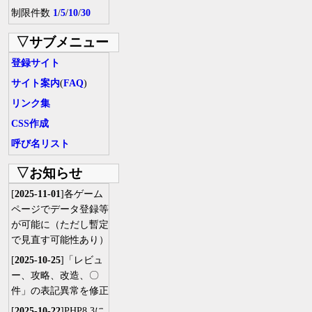
制限件数
1
/
5
/
10
/
30
▽サブメニュー
登録サイト
サイト案内
(
FAQ
)
リンク集
CSS作成
呼び名リスト
▽お知らせ
[
2025-11-01
]各ゲーム
ページでデータ登録等
が可能に（ただし暫定
で見直す可能性あり）
[
2025-10-25
]「レビュ
ー、攻略、改造、〇
件」の表記異常を修正
[
2025-10-22
]PHP8.3に