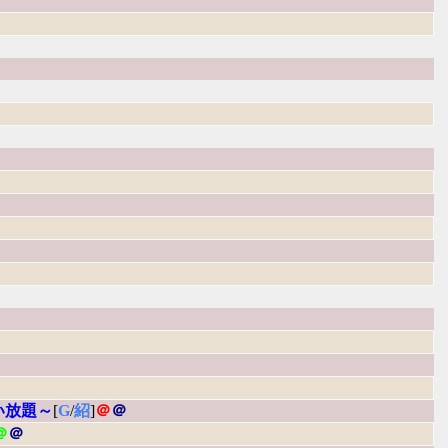
い放題～
[
G
/
紹
]
＠
＠
＠
＠