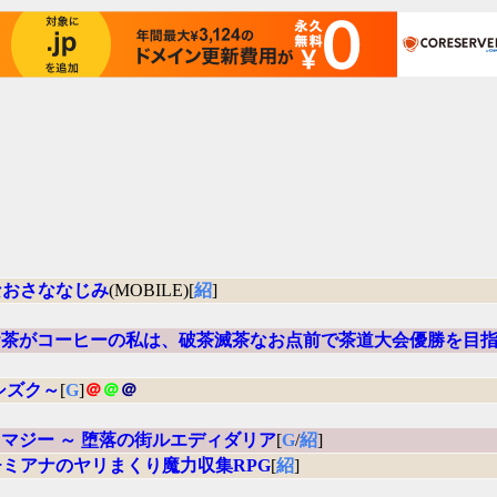
なおさななじみ
(MOBILE)[
紹
]
お茶がコーヒーの私は、破茶滅茶なお点前で茶道大会優勝を目
シズク～
[
G
]
＠
＠
＠
マジー ～ 堕落の街ルエディダリア
[
G
/
紹
]
ミアナのヤリまくり魔力収集RPG
[
紹
]