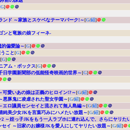
 夏休み前の課題
[
G
]
＠
＠
＠
敬ランド ～家族とスケベなテーマパーク!～
[
G
/
紹
]
＠
＠
ラゴンと竜族の娘フィーネ-
魔的偏愛論～
[
G
]
＠
＠
＠
想うこと
[
G
]
＠
＠
＠
園
[
G
]
＠
＠
レニアム・ボックス
[
G
]
＠
＠
＠
～千日学園新聞部の低能怪奇映画的世界～
[
G
]
＠
＠
＠
＠
＠
＠
 ～可愛いあの娘は正義のヒロイン!?～
[
G
/
紹
]
＠
＠
 ～悪豚鬼に凌虐された聖女学園～
[
G
/
紹
]
＠
＠
＠
 ～エロ議員センセイと流されて無人島編～
[
G
/
紹
]
＠
＠
＠
～清純美少女JKを言葉巧みにハメたい放題～
[
G
/
紹
]
＠
＠
＠
ン2 ～姪っ子JKをもう一人ラブホに連れ込んで、さらにヤリた
ンセイ ～旧家のお嬢様JKを愛人にしてヤリたい放題～
[
G
/
紹
]
＠