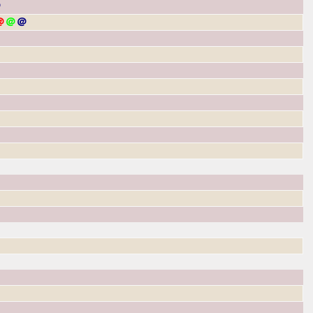
＠
＠
＠
＠