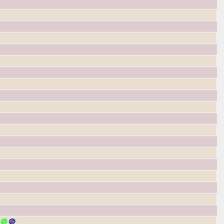
＠
＠
＠