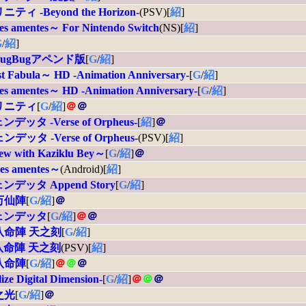
 -Beyond the Horizon-
(PSV)[
紹
]
es amentes～ For Nintendo Switch
(NS)[
紹
]
G
/
紹
]
ugBugアペンド版
[
G
/
紹
]
est Fabula～ HD -Animation Anniversary-
[
G
/
紹
]
es amentes～ HD -Animation Anniversary-
[
G
/
紹
]
リニティ
[
G
/
紹
]
＠
＠
タ -Verse of Orpheus-
[
紹
]
＠
タ -Verse of Orpheus-
(PSV)[
紹
]
iew with Kaziklu Bey～
[
G
/
紹
]
＠
tes amentes～
(Android)[
紹
]
ッタ Append Story
[
G
/
紹
]
万仙陣
[
G
/
紹
]
＠
ェンデッタ
[
G
/
紹
]
＠
＠
八命陣 天之刻
[
G
/
紹
]
八命陣 天之刻
(PSV)[
紹
]
八命陣
[
G
/
紹
]
＠
＠
＠
ize Digital Dimension-
[
G
/
紹
]
＠
＠
＠
之光
[
G
/
紹
]
＠