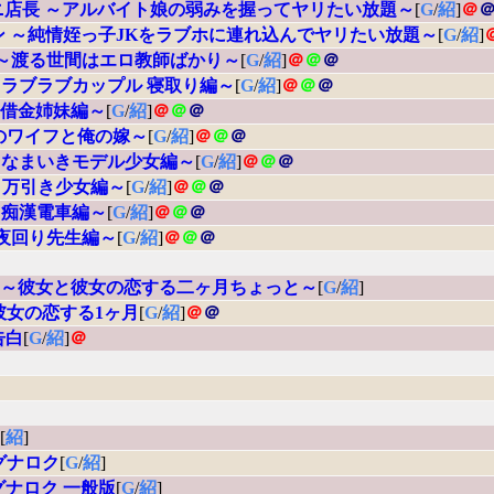
ニ店長 ～アルバイト娘の弱みを握ってヤリたい放題～
[
G
/
紹
]
＠
ン ～純情姪っ子JKをラブホに連れ込んでヤリたい放題～
[
G
/
紹
]
P ～渡る世間はエロ教師ばかり～
[
G
/
紹
]
＠
＠
＠
 ～ラブラブカップル 寝取り編～
[
G
/
紹
]
＠
＠
＠
～借金姉妹編～
[
G
/
紹
]
＠
＠
＠
のワイフと俺の嫁～
[
G
/
紹
]
＠
＠
＠
 ～なまいきモデル少女編～
[
G
/
紹
]
＠
＠
＠
 ～万引き少女編～
[
G
/
紹
]
＠
＠
＠
～痴漢電車編～
[
G
/
紹
]
＠
＠
＠
～夜回り先生編～
[
G
/
紹
]
＠
＠
＠
les ～彼女と彼女の恋する二ヶ月ちょっと～
[
G
/
紹
]
彼女の恋する1ヶ月
[
G
/
紹
]
＠
＠
告白
[
G
/
紹
]
＠
[
紹
]
グナロク
[
G
/
紹
]
グナロク 一般版
[
G
/
紹
]