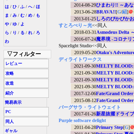
2014-08-29
ひまわり!! ～
は
/
ひ
/
ふ
/
へ
/
ほ
2013-06-28
BRAVA!!
[
G
/
紹
]
＠
ま
/
み
/
む
/
め
/
も
2013-01-25
しろのぴかぴか
や
/
ゆ
/
よ
すとろべり～光
<<同人
2018-03-31
Asmodeus Del
ら
/
り
/
る
/
れ
/
ろ
2016-07-24
魔界境 -コロナ
わ
Spacelight Studio<<同人
2019-05-20
Otaku's Adventur
▽フィルター
ディライトワークス
レビュー
2021-09-30
MELTY BLOOD:
2021-09-30
MELTY BLOOD:
攻略
2021-09-30
MELTY BLOOD:
改造
2021-09-30
MELTY BLOOD:
紹介
2017-12-06
Fate/Grand O
2015-08-12
Fate/Grand Order
簡易表示
バーグサラ・ライトウェイト
PC
2017-01-26
新星抜擢ドライ
Purple software delight
同人
2011-04-28
Primary Step
[
G
]
ギャル