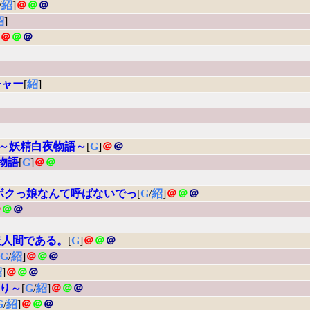
/
紹
]
＠
＠
＠
紹
]
]
＠
＠
＠
チャー
[
紹
]
 ～妖精白夜物語～
[
G
]
＠
＠
物語
[
G
]
＠
＠
ボクっ娘なんて呼ばないでっ
[
G
/
紹
]
＠
＠
＠
＠
＠
＠
造人間である。
[
G
]
＠
＠
＠
[
G
/
紹
]
＠
＠
＠
紹
]
＠
＠
＠
服狩り～
[
G
/
紹
]
＠
＠
＠
G
/
紹
]
＠
＠
＠