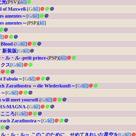
之光
(PSV)[
紹
]
＠
il of Maxwell-
[
G
/
紹
]
＠
＠
＠
tes amentes～
[
G
/
紹
]
＠
＠
tes amentes～
(PSP)[
紹
]
＠
＠
紹
]
＠
＠
＠
 Blood-
[
G
/
紹
]
＠
＠
＠
ST 新装版
[
G
/
紹
]
＠
ル・ル -petit prince-
(PSP)[
紹
]
＠
＠
ックス
[
G
/
紹
]
＠
＠
]
＠
＠
＠
est Fabula～
[
G
/
紹
]
＠
＠
＠
rach Zarathustra ～die Wiederkunft～
[
G
/
紹
]
＠
＠
ゅ～
[
G
/
紹
]
＠
＠
＠
l meet yourself-
[
G
/
紹
]
＠
＠
＠
S:MAGNA-
[
G
/
紹
]
＠
＠
＠
るこころ
[
G
/
紹
]
＠
＠
＠
sprach Zarathustra～
[
G
/
紹
]
＠
＠
＠
＠
＠
＠
 ～ル・ル・ル・ル～ このこのために、せめてきれいな星空を
[
G
/
紹
]