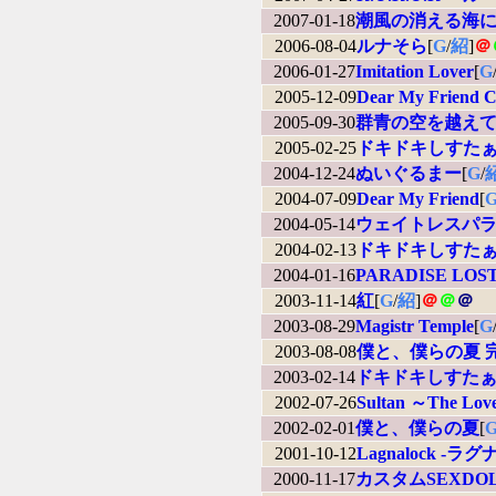
2007-01-18
潮風の消える海
2006-08-04
ルナそら
[
G
/
紹
]
＠
2006-01-27
Imitation Lover
[
G
2005-12-09
Dear My Friend C
2005-09-30
群青の空を越え
2005-02-25
ドキドキしすたぁ
2004-12-24
ぬいぐるまー
[
G
/
2004-07-09
Dear My Friend
[
2004-05-14
ウェイトレスパラダイス
2004-02-13
ドキドキしすたぁ
2004-01-16
PARADISE LOS
2003-11-14
紅
[
G
/
紹
]
＠
＠
＠
2003-08-29
Magistr Temple
[
G
2003-08-08
僕と、僕らの夏 
2003-02-14
ドキドキしすた
2002-07-26
Sultan ～The Love
2002-02-01
僕と、僕らの夏
[
2001-10-12
Lagnalock -ラ
2000-11-17
カスタムSEXDO