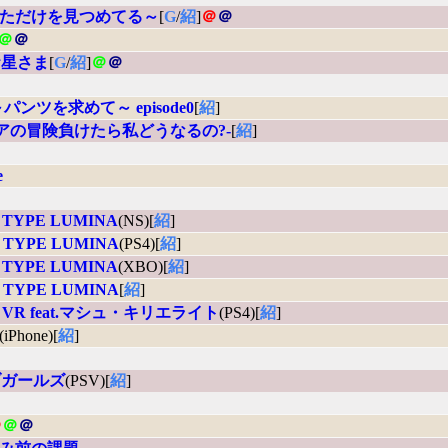
あなただけを見つめてる～
[
G
/
紹
]
＠
＠
＠
＠
お星さま
[
G
/
紹
]
＠
＠
ta ～パンツを求めて～ episode0
[
紹
]
リアの冒険負けたら私どうなるの?-
[
紹
]
e
 TYPE LUMINA
(NS)[
紹
]
 TYPE LUMINA
(PS4)[
紹
]
 TYPE LUMINA
(XBO)[
紹
]
 TYPE LUMINA
[
紹
]
rder VR feat.マシュ・キリエライト
(PS4)[
紹
]
(iPhone)[
紹
]
ブガールズ
(PSV)[
紹
]
＠
＠
＠