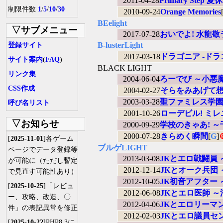
2011-04-28
Primary Step
制限件数
1
/
5
/
10
/
30
2010-09-24
Orange Memories
BEelight
▽サブメニュー
2017-07-28
おいでよ! 水龍
B-lusterLight
登録サイト
2017-03-18
ドラゴニア -ド
サイト案内
(
FAQ
)
BLACK LIGHT
リンク集
2004-06-04
ろーでび ～小悪
CSS作成
2004-02-27
そらをみあげて
2003-03-28
聖ファミレス学
呼び名リスト
2001-10-26
ローデビル! ミ
▽お知らせ
2000-09-29
学校のきゃあ! 
2000-07-28
きらめく瞬間
[
G
]
[
2025-11-01
]各ゲーム
ブルゲLIGHT
ページでデータ登録等
2013-03-08
JKとエロ戦闘員
が可能に（ただし暫定
2012-12-14
JKとオーク兵団
で見直す可能性あり）
2012-10-05
JK初音アフター
[
2025-10-25
]「レビュ
2012-06-08
JKとエロ医師 
ー、攻略、改造、〇
2012-04-06
JKとエロリーマ
件」の表記異常を修正
2012-02-03
JKとエロ議員セ
[
2025-10-22
]PHP8.3に