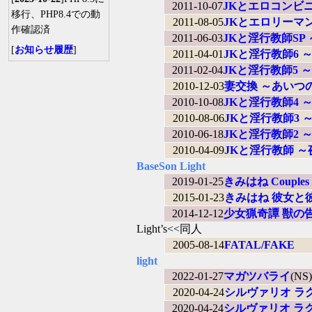
2011-10-07
JKとエロコンビ
移行、PHP8.4での動
2011-08-05
JKとエロリーマ
作確認済
2011-06-03
JKと淫行教師S
[
お知らせ履歴
]
2011-04-01
JKと淫行教師6
2011-02-04
JKと淫行教師5 
2010-12-03
妻交換 ～あいつ
2010-10-08
JKと淫行教師4
2010-08-06
JKと淫行教師3
2010-06-18
JKと淫行教師2 
2010-04-09
JKと淫行教師 
BaseSon Light
2019-01-25
きみはね Coup
2015-01-23
きみはね 彼女と
2014-12-12
少女猟奇譚 獣の
Light’s<<同人
2005-08-14
FATAL/FAKE
light
2022-01-27
マガツバライ
(NS)
2020-04-24
シルヴァリオ ラ
2020-04-24
シルヴァリオ ラ