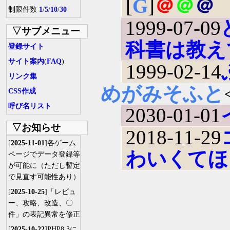
[
G
]
＠
＠
＠
制限件数
1
/
5
/
10
/
30
1999-07-09
▽サブメニュー
科書は教え
登録サイト
サイト案内
(
FAQ
)
1999-02-14
リンク集
めがみそふと
CSS作成
呼び名リスト
2030-01-01
▽お知らせ
2018-11-29
[
2025-11-01
]各ゲーム
わいくてほ
ページでデータ登録等
が可能に（ただし暫定
で見直す可能性あり）
[
2025-10-25
]「レビュ
ー、攻略、改造、〇
件」の表記異常を修正
[
2025-10-22
]PHP8.3に