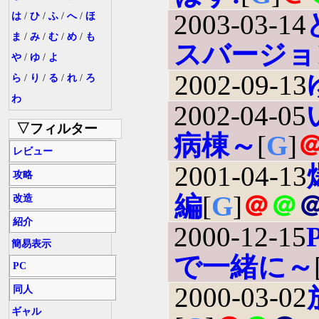
2003-03-14
は
/
ひ
/
ふ
/
へ
/
ほ
ま
/
み
/
む
/
め
/
も
スバージョ
や
/
ゆ
/
よ
2002-09-13
ら
/
り
/
る
/
れ
/
ろ
わ
2002-04-05
▽フィルター
病棟～
[
G
]
レビュー
2001-04-13
攻略
編
[
G
]
＠
＠
改造
紹介
2000-12-15
簡易表示
で一緒に～
PC
2000-03-02
同人
ギャル