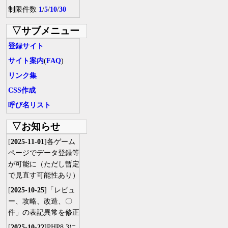
制限件数
1
/
5
/
10
/
30
▽サブメニュー
登録サイト
サイト案内
(
FAQ
)
リンク集
CSS作成
呼び名リスト
▽お知らせ
[
2025-11-01
]各ゲーム
ページでデータ登録等
が可能に（ただし暫定
で見直す可能性あり）
[
2025-10-25
]「レビュ
ー、攻略、改造、〇
件」の表記異常を修正
[
2025-10-22
]PHP8.3に