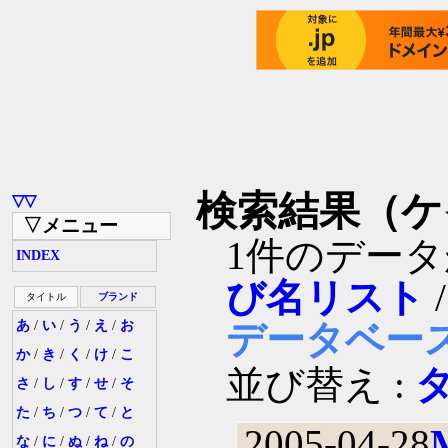
検索結果（ケ
▽▽
▽メニュー
1件のデー
INDEX
び名リスト
タイトル
ブランド
あ
/
い
/
う
/
え
/
お
データベー
か
/
き
/
く
/
け
/
こ
並び替え :
さ
/
し
/
す
/
せ
/
そ
た
/
ち
/
つ
/
て
/
と
2005-04-28
な
/
に
/
ぬ
/
ね
/
の