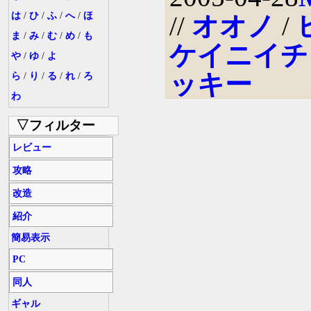
は
/
ひ
/
ふ
/
へ
/
ほ
//
オオノ
/
ま
/
み
/
む
/
め
/
も
ケイニイチ
や
/
ゆ
/
よ
ッキー
ら
/
り
/
る
/
れ
/
ろ
わ
▽フィルター
レビュー
攻略
改造
紹介
簡易表示
PC
同人
ギャル