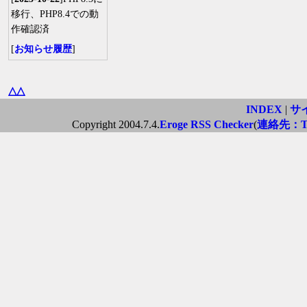
移行、PHP8.4での動
作確認済
[
お知らせ履歴
]
△△
INDEX
|
サ
Copyright 2004.7.4.
Eroge RSS Checker
(
連絡先：Twi