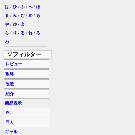
は
/
ひ
/
ふ
/
へ
/
ほ
ま
/
み
/
む
/
め
/
も
や
/
ゆ
/
よ
ら
/
り
/
る
/
れ
/
ろ
わ
▽フィルター
レビュー
攻略
改造
紹介
簡易表示
PC
同人
ギャル