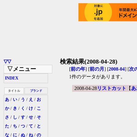
検索結果(2008-04-28)
▽▽
▽メニュー
[
前の年
] [
前の月
] [
2008-04
] [
次
1件のデータがあります。
INDEX
2008-04-28
リストカット
【
あ
タイトル
ブランド
あ
/
い
/
う
/
え
/
お
か
/
き
/
く
/
け
/
こ
さ
/
し
/
す
/
せ
/
そ
た
/
ち
/
つ
/
て
/
と
な
/
に
/
ぬ
/
ね
/
の