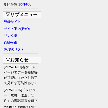
制限件数
1
/
5
/
10
/
30
▽サブメニュー
登録サイト
サイト案内
(
FAQ
)
リンク集
CSS作成
呼び名リスト
▽お知らせ
[
2025-11-01
]各ゲーム
ページでデータ登録等
が可能に（ただし暫定
で見直す可能性あり）
[
2025-10-25
]「レビュ
ー、攻略、改造、〇
件」の表記異常を修正
[
2025-10-22
]PHP8.3に