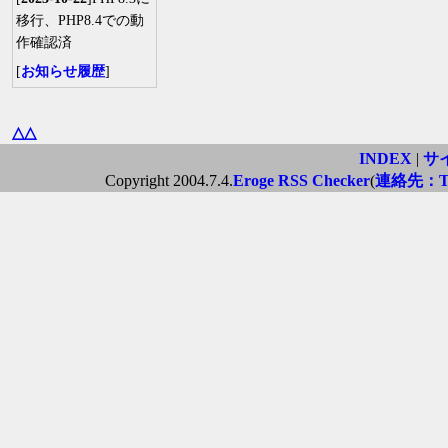
移行、PHP8.4での動
作確認済
[
お知らせ履歴
]
△△
INDEX
|
サ
Copyright 2004.7.4.
Eroge RSS Checker
(
連絡先：Twi