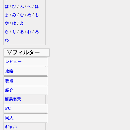
は
/
ひ
/
ふ
/
へ
/
ほ
ま
/
み
/
む
/
め
/
も
や
/
ゆ
/
よ
ら
/
り
/
る
/
れ
/
ろ
わ
▽フィルター
レビュー
攻略
改造
紹介
簡易表示
PC
同人
ギャル