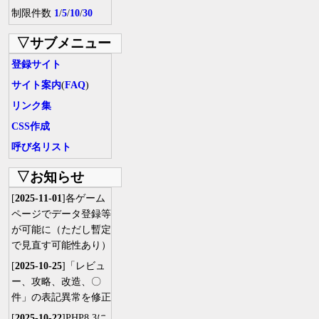
制限件数
1
/
5
/
10
/
30
▽サブメニュー
登録サイト
サイト案内
(
FAQ
)
リンク集
CSS作成
呼び名リスト
▽お知らせ
[
2025-11-01
]各ゲーム
ページでデータ登録等
が可能に（ただし暫定
で見直す可能性あり）
[
2025-10-25
]「レビュ
ー、攻略、改造、〇
件」の表記異常を修正
[
2025-10-22
]PHP8.3に