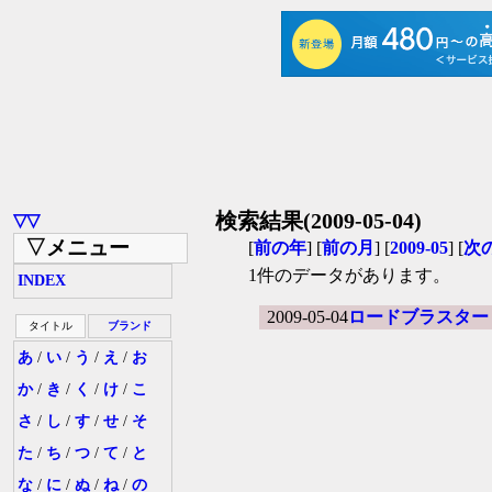
検索結果(2009-05-04)
▽▽
▽メニュー
[
前の年
] [
前の月
] [
2009-05
] [
次
1件のデータがあります。
INDEX
2009-05-04
ロードブラスター
タイトル
ブランド
あ
/
い
/
う
/
え
/
お
か
/
き
/
く
/
け
/
こ
さ
/
し
/
す
/
せ
/
そ
た
/
ち
/
つ
/
て
/
と
な
/
に
/
ぬ
/
ね
/
の