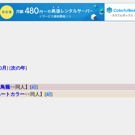
の月
] [
次の年
]
【
鳥籠
<<同人】[
紹
]
ハートカラー
<<同人】[
紹
]