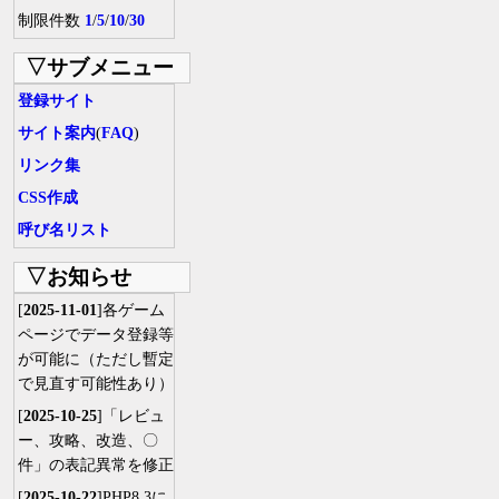
制限件数
1
/
5
/
10
/
30
▽サブメニュー
登録サイト
サイト案内
(
FAQ
)
リンク集
CSS作成
呼び名リスト
▽お知らせ
[
2025-11-01
]各ゲーム
ページでデータ登録等
が可能に（ただし暫定
で見直す可能性あり）
[
2025-10-25
]「レビュ
ー、攻略、改造、〇
件」の表記異常を修正
[
2025-10-22
]PHP8.3に