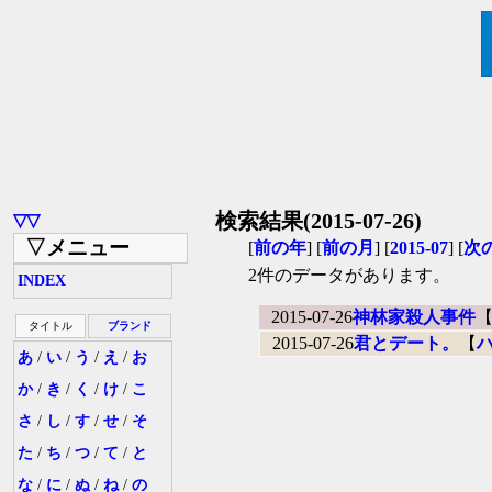
検索結果(2015-07-26)
▽▽
▽メニュー
[
前の年
] [
前の月
] [
2015-07
] [
次
2件のデータがあります。
INDEX
2015-07-26
神林家殺人事件
タイトル
ブランド
2015-07-26
君とデート。
【
あ
/
い
/
う
/
え
/
お
か
/
き
/
く
/
け
/
こ
さ
/
し
/
す
/
せ
/
そ
た
/
ち
/
つ
/
て
/
と
な
/
に
/
ぬ
/
ね
/
の