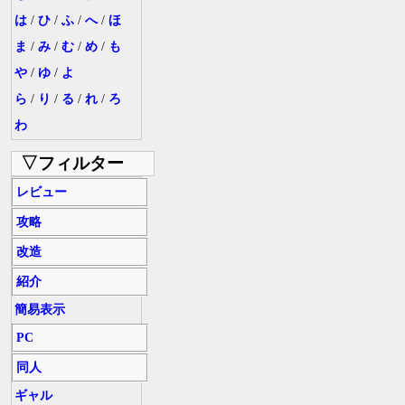
は
/
ひ
/
ふ
/
へ
/
ほ
ま
/
み
/
む
/
め
/
も
や
/
ゆ
/
よ
ら
/
り
/
る
/
れ
/
ろ
わ
▽フィルター
レビュー
攻略
改造
紹介
簡易表示
PC
同人
ギャル