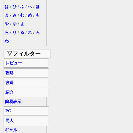
は
/
ひ
/
ふ
/
へ
/
ほ
ま
/
み
/
む
/
め
/
も
や
/
ゆ
/
よ
ら
/
り
/
る
/
れ
/
ろ
わ
▽フィルター
レビュー
攻略
改造
紹介
簡易表示
PC
同人
ギャル