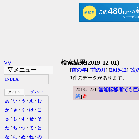
検索結果(2019-12-01)
▽▽
▽メニュー
[
前の年
] [
前の月
] [
2019-12
] [
次
1件のデータがあります。
INDEX
2019-12-01
無能転移者でも巨
タイトル
ブランド
紹
]
＠
あ
/
い
/
う
/
え
/
お
か
/
き
/
く
/
け
/
こ
さ
/
し
/
す
/
せ
/
そ
た
/
ち
/
つ
/
て
/
と
な
/
に
/
ぬ
/
ね
/
の