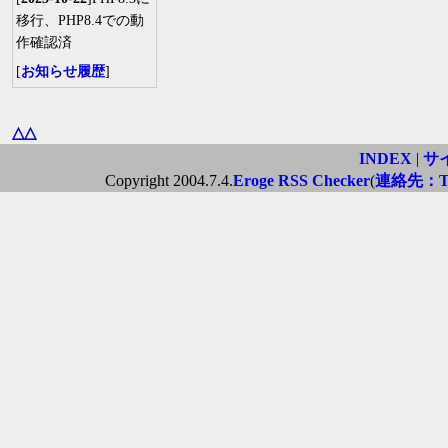
移行、PHP8.4での動
作確認済
[
お知らせ履歴
]
△△
INDEX
|
サ
Copyright 2004.7.4.
Eroge RSS Checker
(
連絡先：Twi