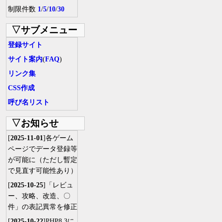
制限件数
1
/
5
/
10
/
30
▽サブメニュー
登録サイト
サイト案内
(
FAQ
)
リンク集
CSS作成
呼び名リスト
▽お知らせ
[
2025-11-01
]各ゲーム
ページでデータ登録等
が可能に（ただし暫定
で見直す可能性あり）
[
2025-10-25
]「レビュ
ー、攻略、改造、〇
件」の表記異常を修正
[
2025-10-22
]PHP8.3に