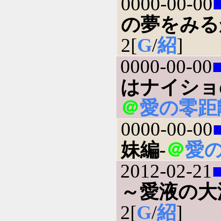
0000-00-00
の夢をみる
2[
G
/
紹
]
0000-00-00
はナイショ
＠
愛の零距
0000-00-00
妹編-
＠
愛
2012-02-21
～愛液の大
2[
G
/
紹
]