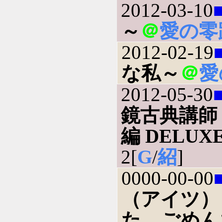
2012-03-10
～
＠
愛の零
2012-02-19
な私～
＠
愛
2012-05-30
鏡古典講師
編 DELUXE
2[
G
/
紹
]
0000-00-00
（アイツ）
た、ごめん