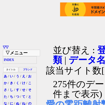
▽▽
並び替え :
▽メニュー
類
|
データ
INDEX
該当サイト数[1
タイトル
ブランド
あ
/
い
/
う
/
え
/
お
275件のデ
か
/
き
/
く
/
け
/
こ
さ
/
し
/
す
/
せ
/
そ
件まで表示)
た
/
ち
/
つ
/
て
/
と
愛の零距離射
な
/
に
/
ぬ
/
ね
/
の