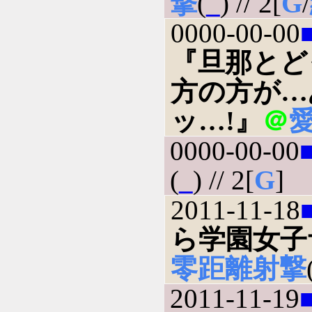
撃
(
_
) // 2[
G
/
0000-00-00
『旦那とど
方の方が…
ッ…!』
＠
0000-00-00
(
_
) // 2[
G
]
2011-11-18
ら学園女子
零距離射撃
2011-11-19