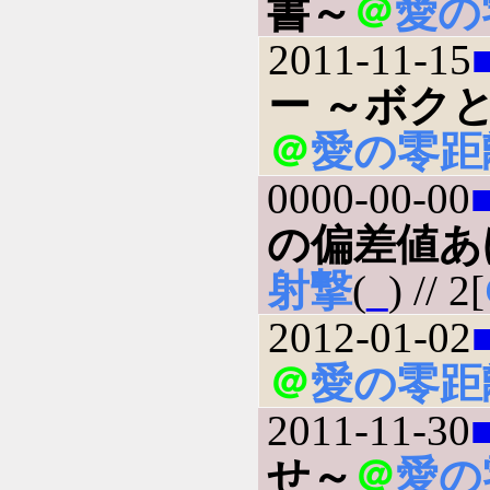
書～
＠
愛の
2011-11-15
ー ～ボク
＠
愛の零距
0000-00-00
の偏差値あ
射撃
(
_
) // 2[
2012-01-02
＠
愛の零距
2011-11-30
せ～
＠
愛の