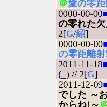
＠
愛の零距
0000-00-00
の零れた欠
2[
G
/
紹
]
0000-00-00
の零距離射
2011-11-18
(
_
) // 2[
G
]
2011-12-09
でした ～
からね!～