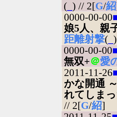
(
_
) // 2[
G
/
紹
0000-00-00
娘5人、親
距離射撃
(
_
)
0000-00-00
無双+
＠
愛
2011-11-26
かな開通 
れてしまっ
// 2[
G
/
紹
]
2011-11-25