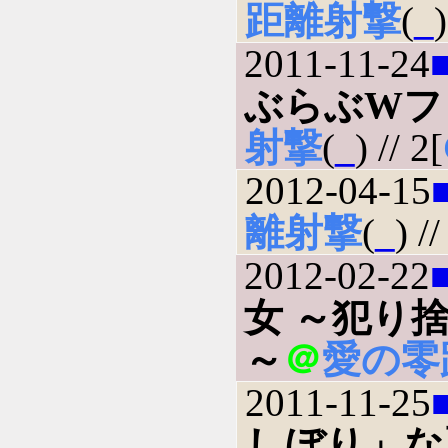
距離射撃
(
_
)
2011-11-24
ぶらぶWフ
射撃
(
_
) // 2[
2012-04-15
離射撃
(
_
) //
2012-02-22
女 ～犯り
～
＠
愛の零
2011-11-25
しぼり」な