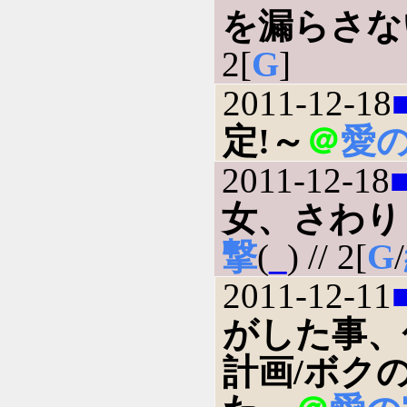
を漏らさな
2[
G
]
2011-12-18
定!～
＠
愛
2011-12-18
女、さわり
撃
(
_
) // 2[
G
/
2011-12-11
がした事、
計画/ボク