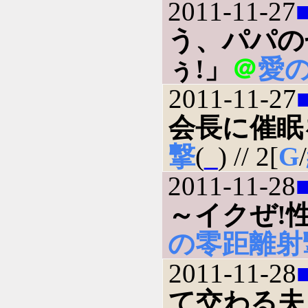
2011-11-27
う、パパの
ぅ!」
＠
愛
2011-11-27
会長に催眠
撃
(
_
) // 2[
G
/
2011-11-28
～イクぜ!
の零距離射
2011-11-28
て交わる夫