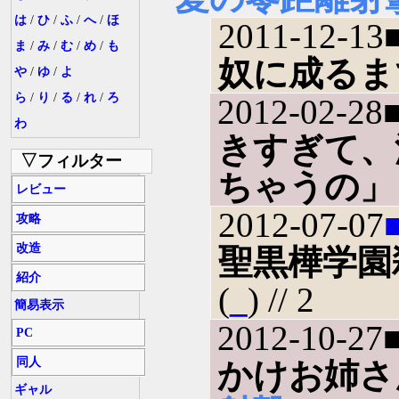
は
/
ひ
/
ふ
/
へ
/
ほ
2011-12-13
ま
/
み
/
む
/
め
/
も
奴に成るま
や
/
ゆ
/
よ
ら
/
り
/
る
/
れ
/
ろ
2012-02-28
わ
きすぎて、
▽フィルター
ちゃうの」
レビュー
2012-07-07
攻略
改造
聖黒樺学園
紹介
(
_
) // 2
簡易表示
2012-10-27
PC
同人
かけお姉さ
ギャル