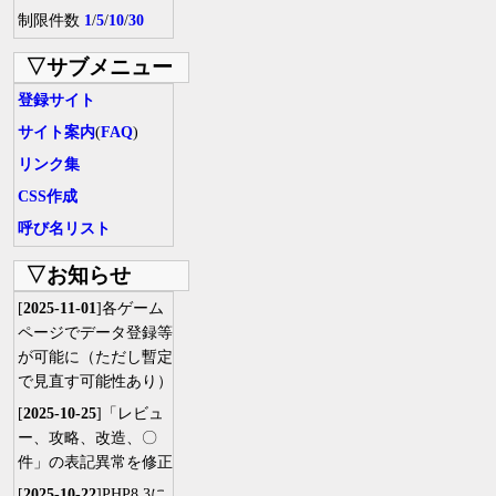
制限件数
1
/
5
/
10
/
30
▽サブメニュー
登録サイト
サイト案内
(
FAQ
)
リンク集
CSS作成
呼び名リスト
▽お知らせ
[
2025-11-01
]各ゲーム
ページでデータ登録等
が可能に（ただし暫定
で見直す可能性あり）
[
2025-10-25
]「レビュ
ー、攻略、改造、〇
件」の表記異常を修正
[
2025-10-22
]PHP8.3に