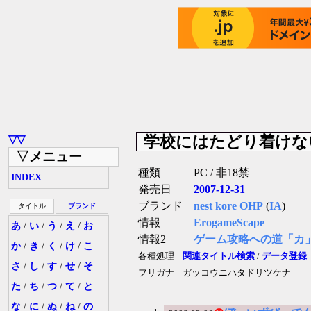
学校にはたどり着けな
▽▽
▽メニュー
種類
PC / 非18禁
INDEX
発売日
2007-12-31
ブランド
nest kore OHP
(
IA
)
タイトル
ブランド
情報
ErogameScape
あ
/
い
/
う
/
え
/
お
情報2
ゲーム攻略への道「カ
か
/
き
/
く
/
け
/
こ
各種処理
関連タイトル検索
/
データ登録
さ
/
し
/
す
/
せ
/
そ
フリガナ
ガッコウニハタドリツケナ
た
/
ち
/
つ
/
て
/
と
な
/
に
/
ぬ
/
ね
/
の