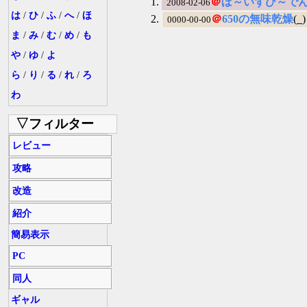
＠
ぼ～いずび～で
2008-02-06
は
/
ひ
/
ふ
/
へ
/
ほ
＠
650の無味乾燥
(
_
)
0000-00-00
ま
/
み
/
む
/
め
/
も
や
/
ゆ
/
よ
ら
/
り
/
る
/
れ
/
ろ
わ
▽フィルター
レビュー
攻略
改造
紹介
簡易表示
PC
同人
ギャル