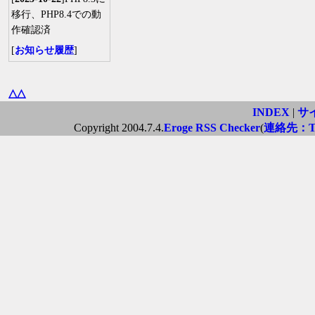
移行、PHP8.4での動
作確認済
[
お知らせ履歴
]
△△
INDEX
|
サ
Copyright 2004.7.4.
Eroge RSS Checker
(
連絡先：Twi