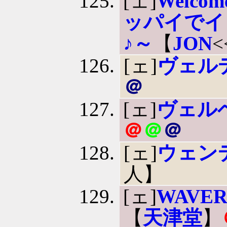
[ェ]
Welc
ッパイでイ
♪～
【
JON
[ェ]
ヴェル
＠
[ェ]
ヴェル
＠
＠
＠
[ェ]
ウェン
人】
[ェ]
WAVER -
【
天津堂
】