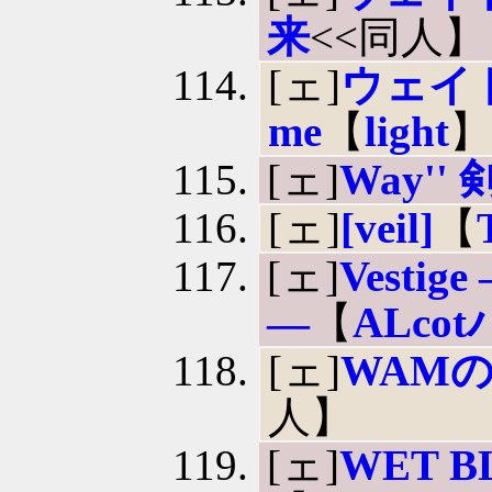
来
<<同人】
[ェ]
ウェイト
me
【
light
[ェ]
Way''
[ェ]
[veil]
【
[ェ]
Vest
―
【
ALco
[ェ]
WAM
人】
[ェ]
WET 