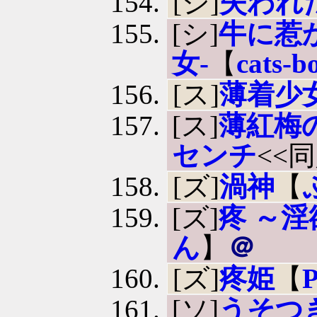
[シ]
失われ
[シ]
牛に惹
女-
【
cats-b
[ス]
薄着少
[ス]
薄紅梅の
センチ
<<
[ズ]
渦神
【
[ズ]
疼 ～
ん
】
＠
[ズ]
疼姫
【
P
[ソ]
うそつ