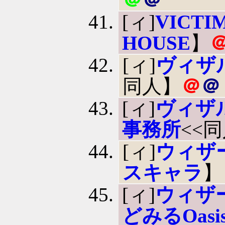
[ィ]
VICT
HOUSE
】
[ィ]
ヴィザ
同人】
＠
＠
[ィ]
ヴィザ
事務所
<<
[ィ]
ウィザ
スキャラ
】
[ィ]
ウィザ
どみるOasi