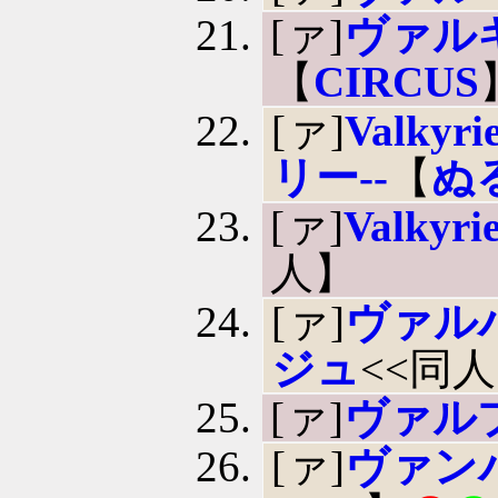
[ァ]
ヴァル
【
CIRCUS
[ァ]
Valky
リー--
【
ぬ
[ァ]
Valkyri
人】
[ァ]
ヴァル
ジュ
<<同
[ァ]
ヴァル
[ァ]
ヴァン