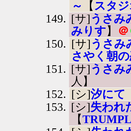
～
【
スタジ
[サ]
うさみ
みりす
】
＠
[サ]
うさみ
さやく朝の
[サ]
うさみ
人】
[シ]
汐にて
[シ]
失われ
【
TRUMP