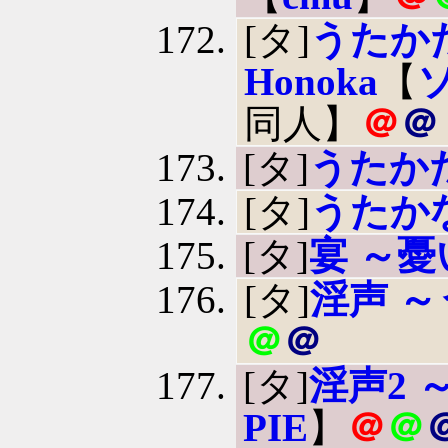
[タ]
うたかた A
Honoka
【
同人】
＠
＠
[タ]
うたか
[タ]
うたか
[タ]
宴 ～
[タ]
淫声 
＠
＠
[タ]
淫声2 ～
PIE
】
＠
＠