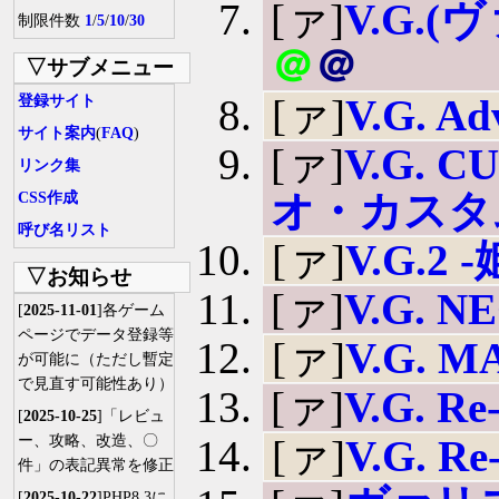
[ァ]
V.G.
制限件数
1
/
5
/
10
/
30
＠
＠
▽サブメニュー
[ァ]
V.G. Ad
登録サイト
サイト案内
(
FAQ
)
[ァ]
V.G.
リンク集
オ・カスタ
CSS作成
呼び名リスト
[ァ]
V.G.2
▽お知らせ
[ァ]
V.G. N
[
2025-11-01
]各ゲーム
ページでデータ登録等
[ァ]
V.G. M
が可能に（ただし暫定
で見直す可能性あり）
[ァ]
V.G. Re
[
2025-10-25
]「レビュ
ー、攻略、改造、〇
[ァ]
V.G. Re
件」の表記異常を修正
[
2025-10-22
]PHP8.3に