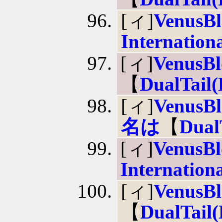
[ィ]
VenusB
Internation
[ィ]
VenusB
【
DualTail
[ィ]
Venus
名は
【
Dual
[ィ]
VenusB
Internation
[ィ]
VenusB
【
DualTail