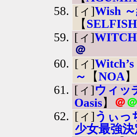
[ィ]
Wish
【
SELFIS
[ィ]
WITCH
＠
[ィ]
Witch
～
【
NOA
】
[ィ]
ウィッ
Oasis
】
＠
[ィ]
うぃっ
少女最強決