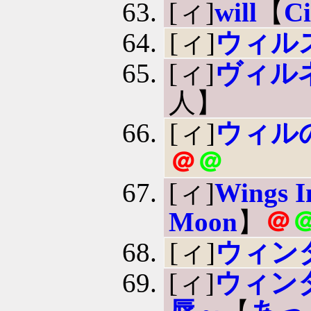
[ィ]
will
【
Ci
[ィ]
ウィルス 
[ィ]
ヴィル
人】
[ィ]
ウィル
＠
＠
[ィ]
Wings I
Moon
】
＠
[ィ]
ウィン
[ィ]
ウィン