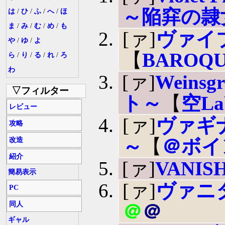
～陥穽の隷
は
/
ひ
/
ふ
/
へ
/
ほ
ま
/
み
/
む
/
め
/
も
[ァ]
ヴァイ
や
/
ゆ
/
よ
【
BAROQU
ら
/
り
/
る
/
れ
/
ろ
わ
[ァ]
Wein
▽フィルター
ト～
【
空La
レビュー
[ァ]
ヴァギ
攻略
～
【
＠ボイ
改造
紹介
[ァ]
VANISH
簡易表示
[ァ]
ヴァニ
PC
同人
＠
＠
ギャル