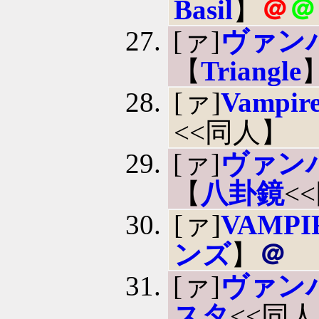
Basil
】
＠
＠
[ァ]
ヴァン
【
Triangle
[ァ]
Vampire
<<同人】
[ァ]
ヴァンパ
【
八卦鏡
<
[ァ]
VAMPI
ンズ
】
＠
[ァ]
ヴァン
スタ
<<同