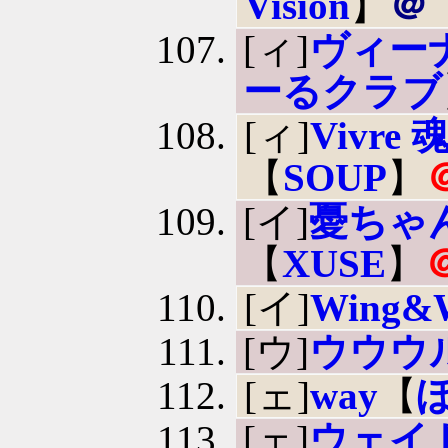
Vision
】
＠
[ィ]
ヴィー
ーるクラブ
[ィ]
Vivr
【
SOUP
】
[イ]
憂ちゃ
【
XUSE
】
[イ]
Wing&
[ウ]
ウウウ
[ェ]
way
【
[ェ]
ウェイ