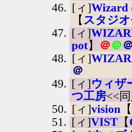
[ィ]
Wizard
【
スタジオ
[ィ]
WIZAR
pot
】
＠
＠
[ィ]
WIZAR
＠
[ィ]
ウィザ
つ工房
<<
[ィ]
vision
[ィ]
VIST
【