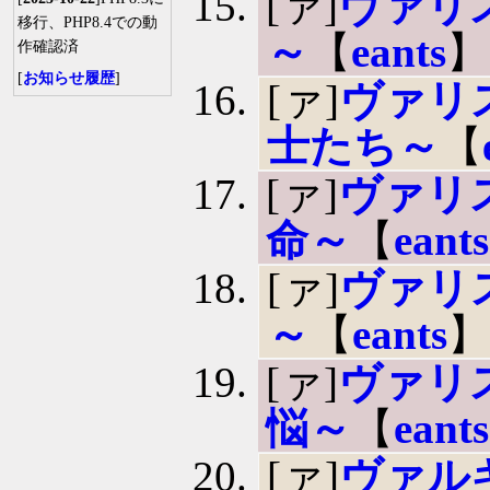
[ァ]
ヴァリ
移行、PHP8.4での動
～
【
eants
】
作確認済
[
お知らせ履歴
]
[ァ]
ヴァリ
士たち～
【
[ァ]
ヴァリ
命～
【
eants
[ァ]
ヴァリ
～
【
eants
[ァ]
ヴァリ
悩～
【
eants
[ァ]
ヴァル