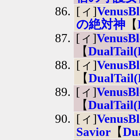
[ィ]
VenusBl
の絶対神
【
[ィ]
VenusB
【
DualTail
[ィ]
VenusB
【
DualTail
[ィ]
VenusB
【
DualTail
[ィ]
VenusB
Savior
【
Du