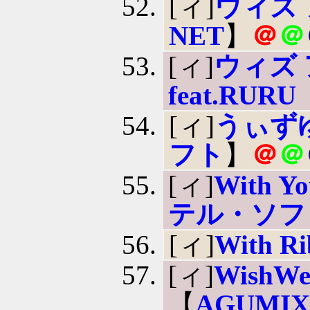
[ィ]
ウィズ
NET
】
＠
＠
[ィ]
ウィズ 
feat.RURU
[ィ]
うぃずゆ
フト
】
＠
＠
[ィ]
With
テル・ソフ
[ィ]
With R
[ィ]
Wish
【
AGUMI