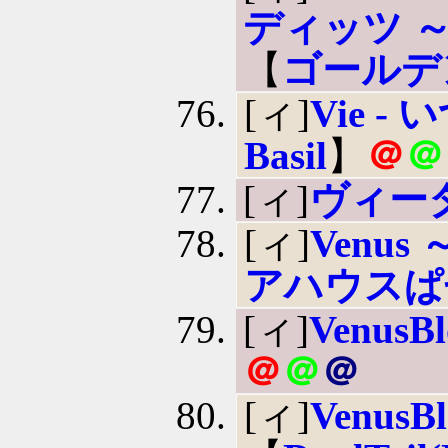
ディッツ 
【
ゴールデ
[ィ]
Vie 
Basil
】
＠
＠
[ィ]
ヴィー
[ィ]
Venu
アハウスぱ
[ィ]
VenusB
＠
＠
＠
[ィ]
VenusB