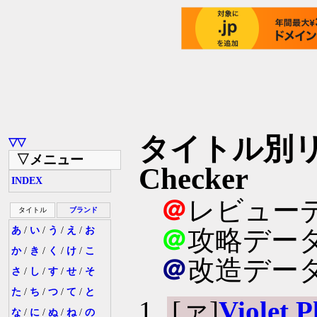
タイトル別リスト
▽▽
▽メニュー
Checker
INDEX
＠
レビュー
タイトル
ブランド
あ
/
い
/
う
/
え
/
お
＠
攻略デー
か
/
き
/
く
/
け
/
こ
＠
改造デー
さ
/
し
/
す
/
せ
/
そ
た
/
ち
/
つ
/
て
/
と
[ァ]
Viole
な
/
に
/
ぬ
/
ね
/
の