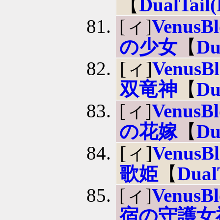
【
DualTail
[ィ]
VenusBl
の少女
【
Du
[ィ]
VenusBl
双竜神
【
Du
[ィ]
VenusBl
の花嫁
【
Du
[ィ]
VenusBl
歌姫
【
Dual
[ィ]
VenusBl
宿の守護女