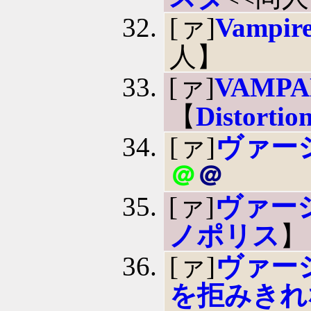
[ァ]
Vampir
人】
[ァ]
VAMP
【
Distortio
[ァ]
ヴァー
＠
＠
[ァ]
ヴァー
ノポリス
】
[ァ]
ヴァー
を拒みきれ