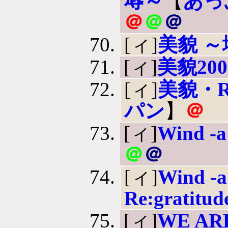
辱～
【
あっ
＠
＠
＠
[ィ]
美貌 ～
[ィ]
美貌200
[ィ]
美貌・RE
パン
】
＠
[ィ]
Wind -a 
＠
＠
[ィ]
Wind -a 
Re:gratitud
[ィ]
WE AR