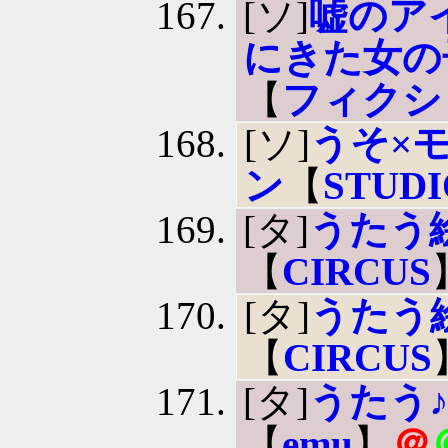
[ソ]
嘘のア
にきた女の
【
フィクシ
[ソ]
うそ×
ン
【
STU
[タ]
うたう絵
【
CIRCUS
[タ]
うたう絵本
【
CIRCUS
[タ]
うたう
【
emu
】
＠