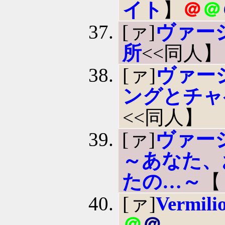
イト
】
＠
＠
[ァ]
ヴァー
所
<<同人】
[ァ]
ヴァー
ングとチャ
<<同人】
[ァ]
ヴァー
～あなた、
たの…～
【
[ァ]
Vermili
＠
＠