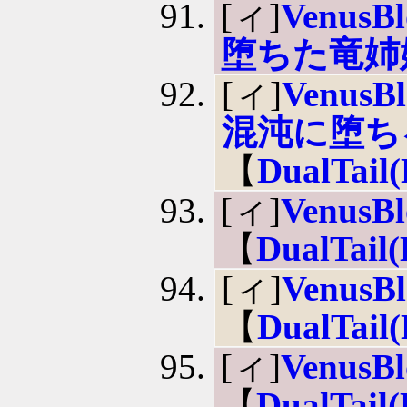
[ィ]
VenusBl
堕ちた竜姉
[ィ]
VenusBl
混沌に堕ち
【
DualTail
[ィ]
VenusB
【
DualTail
[ィ]
VenusB
【
DualTail
[ィ]
VenusB
【
DualTail