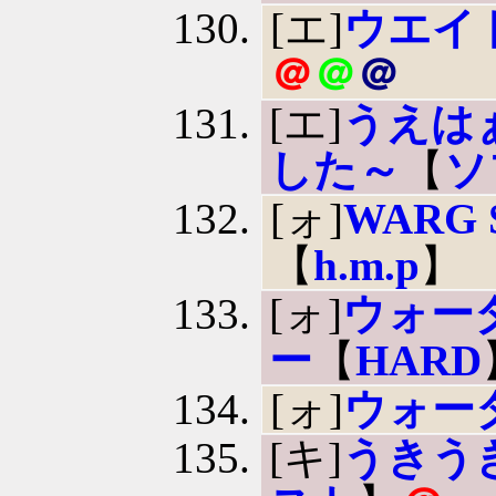
[エ]
ウエイ
＠
＠
＠
[エ]
うえは
した～
【
ソ
[ォ]
WARG
【
h.m.p
】
[ォ]
ウォー
ー
【
HARD
[ォ]
ウォー
[キ]
うきう