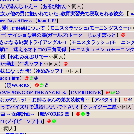
ゃんで遊んじゃえ～
【
あるびおん
<<同人】
女が他の男に抱かれていた -教育実習先で寝取られる彼女-
【
ma
 Days After～
【
boot UP!
】
を愛した経緯について
【
モニスタラッシュ(モーニングスター)
<
! ナイショな男の娘(ガールズ)トーク
【
じぃすぽっと
】
＠
好きになる純愛トライアングル+1
【
モニスタラッシュ(モーニング
先輩に、迷えるオトコの三角関係
【
モニスタラッシュ(モーニング
話係
【
ねむみえぶりでー
<<同人】
った理由
【
牛乳ソフト
<<同人】
＠
妹になった時!
【
ゆめみソフト
<<同人】
ack Lilith
】
＠
＠
＠
。
【
暁WORKS
】
＠
＠
＠
 SONG OF THE ANGELS.
【
OVERDRIVE
】
＠
＠
＠
けがないっ! ～お姉ちゃんの弟女装教育～
【
アパタイト
】
＠
＠
ってパイズリで退治しないで下さい!
【
クレイジー二厘
<<同人
由 ～女装計画～
【
暁WORKS‐黒‐
】
＠
＠
＠
SOFT(メイビーソフト)
】
＠
＠
<<同人】