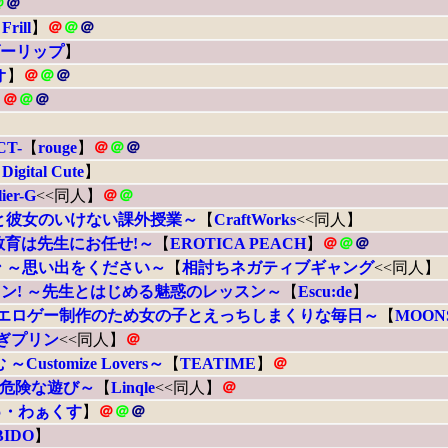
＠
＠
【
Frill
】
＠
＠
＠
ーリップ
】
オ
】
＠
＠
＠
】
＠
＠
＠
CT-
【
rouge
】
＠
＠
＠
【
Digital Cute
】
lier-G
<<同人】
＠
＠
と彼女のいけない課外授業～
【
CraftWorks
<<同人】
教育は先生にお任せ!～
【
EROTICA PEACH
】
＠
＠
＠
 ～思い出をください～
【
相討ちネガティブギャング
<<同人】
ン! ～先生とはじめる魅惑のレッスン～
【
Escu:de
】
～エロゲー制作のため女の子とえっちしまくりな毎日～
【
MOONS
ぎプリン
<<同人】
＠
ustomize Lovers～
【
TEATIME
】
＠
の危険な遊び～
【
Linqle
<<同人】
＠
ゅ・わぁくす
】
＠
＠
＠
BIDO
】