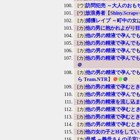
[ウ]
訪問犯売 ～大人のおも
[ウ]
放浪勇者
【
Shiny.Scraps
[カ]
捕獲レイプ ～町中の女
[カ]
他の男に抱かれよがり狂
[カ]
他の男の精液で孕んでも
[カ]
他の男の精液で孕んでも
[カ]
他の男の精液で孕んでも
[カ]
他の男の精液で孕んでも
＠
[カ]
他の男の精液で孕んでも
ら Team.NTR
】
＠
＠
＠
[カ]
他の男の精液で孕むとき
[カ]
他の男の精液で孕んでも
[カ]
他の男の精液を流し込ま
[カ]
他の男の精液で孕むとき
[カ]
他の男の精液で孕むとき1
[カ]
他の男の精液で孕むとき
[カ]
他の女の子とHをしてい
[カ]
母感 ～義母さんの子宮