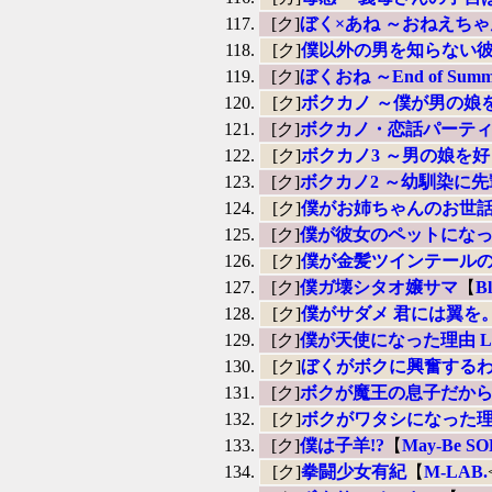
[ク]
ぼく×あね ～おねえち
[ク]
僕以外の男を知らない彼
[ク]
ぼくおね ～End of Summer
[ク]
ボクカノ ～僕が男の娘
[ク]
ボクカノ・恋話パーティー
[ク]
ボクカノ3 ～男の娘を
[ク]
ボクカノ2 ～幼馴染に
[ク]
僕がお姉ちゃんのお世
[ク]
僕が彼女のペットにな
[ク]
僕が金髪ツインテールの
[ク]
僕ガ壊シタオ嬢サマ
【
Bl
[ク]
僕がサダメ 君には翼を
[ク]
僕が天使になった理由 LOVE
[ク]
ぼくがボクに興奮するわ
[ク]
ボクが魔王の息子だから
[ク]
ボクがワタシになった理
[ク]
僕は子羊!?
【
May-Be 
[ク]
拳闘少女有紀
【
M-LAB.