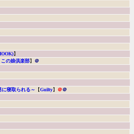
HOOK)
】
とこの娘倶楽部
】
＠
男に寝取られる～
【
Guilty
】
＠
＠