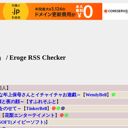
roge RSS Checker
。
同人】
チな年上保母さんとイチャイチャお遊戯～
【
WendyBell
】
＠
顔と夜の顔～
【
すふれそふと
】
僕をのせて～
【
TinkerBell
】
＠
＠
＠
【
花梨エンターテイメント
】
＠
＠
e SOFT(メイビーソフト)
】