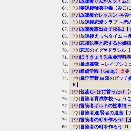
[ウ]
放課後りんかんタイム!!
[ウ]
奉課後輪姦中毒
【
みこ
[ウ]
放課後☆レッスン -やみ
[ウ]
放課後恋愛クラブ ～恋
[ウ]
放課後露出女子校生2
【
[ウ]
放課後えっちタイム ～
[ウ]
忘却執事と恋するお嬢
[ウ]
忘却のイグ❤︎ドラシル
【
[ウ]
ほうきょう先生＠理科
[ウ]
暴虐姦獄 ～レイプシミ
[ウ]
暴虐学園
【
Guilty
】
＠
＠
[ウ]
暴淫荒野 白濁のビッチ
R
】
[ウ]
包茎ち○ぽに首ったけ
【
[ウ]
冒険者育成学校へようこ
[ウ]
冒険者ギルドの性事情 
[ウ]
冒険者達 賢者の遺言
【
[ウ]
冒険者の町を作ろう!
【
[ウ]
冒険者の町を作ろう! II