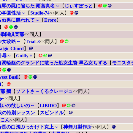
陵辱の罠に陥ちた 雨宮真名～
【
じぃすぽっと
】
＠
＠
＠
の学園性活～
【
Studio-74
<<同人】
＠
＠
らぬ男に襲われて～
【
Eroro
】
】
＠
＠
＠
下拳闘倶楽部
<<同人】
少女攻略～
【
TriaL3
<<同人】
＠
＠
algic Chord
】
＠
汁辱～
【
Guilty＋
】
＠
＠
＠
白濁輪姦のグランドに散った処女生贄 早乙女ちずる
【
モニスタ
＠
＠
＠
eet Basil
】
＠
＠
＠
M
】
＠
部 嬲
【
ソフトさ～くるクレージュ
<<同人】
ge
<<同人】
濃いの欲しいの～
【
LIBIDO
】
＠
＠
＠
娘の特別レッスン
【
スピンドル
】
＠
つこん
<<同人】
会長の白濁ぶっかけ下克上～
【
神無月製作所
<<同人】
＠