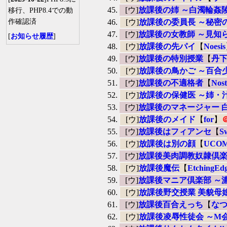
[ウ]
放課後の姉 ～白濁輪姦
移行、PHP8.4での動
作確認済
[ウ]
放課後の委員長 ～秘密
[ウ]
放課後の女教師 ～見知
[
お知らせ履歴
]
[ウ]
放課後の先パイ
【
Noesis
[ウ]
放課後の特別授業
【
丹
[ウ]
放課後の鳥かご ～百合
[ウ]
放課後の不適格者
【
Nost
[ウ]
放課後の保健医 ～姉・
[ウ]
放課後のマネージャー 
[ウ]
放課後のメイド
【
for
】
[ウ]
放課後はフィアンセ
【
Sw
[ウ]
放課後は別の顔
【
UCO
[ウ]
放課後美肉調教奴隷倶楽
[ウ]
放課後魔伝
【
EtchingEd
[ウ]
放課後マニア倶楽部 ～
[ウ]
放課後野交授業 美貌母
[ウ]
放課後百合えっち
【
な
[ウ]
放課後凌辱性徒会 ～M