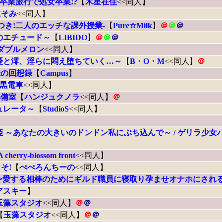
 卒業旅行で処女卒業!?
【
木星在住
<<同人】
にそみ
<<同人】
つき!二人のエッチな課外授業-
【
Pure☆Milk
】
＠
＠
＠
のエチュード～
【
LIBIDO
】
＠
＠
＠
ダブルメロン
<<同人】
憂と澪、淫らに悶え堕ちていく…～
【
B・O・M
<<同人】
＠
様の回想録
【
Campus
】
黒電車
<<同人】
準備室
【
ハンジュクノラ
<<同人】
＠
ュレータ～
【
StudioS
<<同人】
姫 ～あなたの大きいのドンドン私にぶち込んで～ / ゲリラ少
A cherry-blossom front
<<同人】
そ!
【
ぺぺろんちーの
<<同人】
〜愛する相棒のためにギルド職員に寝取り孕ませオナホにされ
アスキー
】
玉藻スタジオ
<<同人】
＠
＠
【
玉藻スタジオ
<<同人】
＠
＠