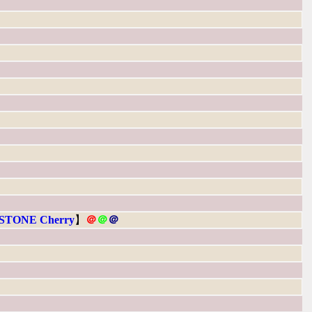
TONE Cherry
】
＠
＠
＠