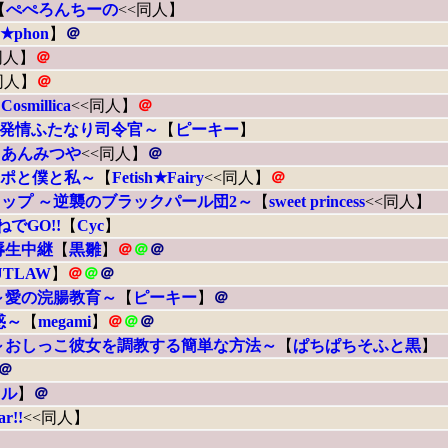
【
ぺぺろんちーの
<<同人】
e★phon
】
＠
同人】
＠
同人】
＠
【
Cosmillica
<<同人】
＠
 発情ふたなり司令官～
【
ピーキー
】
【
あんみつや
<<同人】
＠
○ポと僕と私～
【
Fetish★Fairy
<<同人】
＠
ップ ～逆襲のブラックパール団2～
【
sweet princess
<<同人】
でGO!!
【
Cyc
】
辱生中継
【
黒雛
】
＠
＠
＠
UTLAW
】
＠
＠
＠
～愛の浣腸教育～
【
ピーキー
】
＠
惑～
【
megami
】
＠
＠
＠
～おしっこ彼女を調教する簡単な方法～
【
ぱちぱちそふと黒
】
＠
セル
】
＠
ar!!
<<同人】