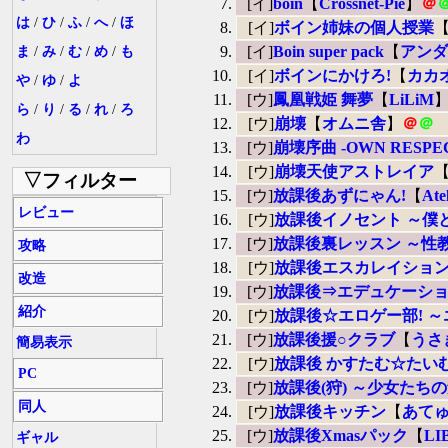
[イ]
boin
【
Crossnet-Pie
】
＠
は
/
ひ
/
ふ
/
へ
/
ほ
[イ]
ボイン姉妹の個人授業
[イ]
Boin super pack
【
アンダ
ま
/
み
/
む
/
め
/
も
[イ]
ボインにかけろ!
【
カカ
や
/
ゆ
/
よ
[ウ]
鳳凰戦姫 舞夢
【
LiLiM
ら
/
り
/
る
/
れ
/
ろ
[ウ]
崩壊
【
オムニ舎
】
＠
＠
わ
[ウ]
崩壊序曲 -OWN RESPE
[ウ]
崩壊天使アストレイア
▽フィルター
[ウ]
放課後あずにゃん!
【
Ate
レビュー
[ウ]
放課後イノセント ～僕
[ウ]
放課後裏レッスン ～性
攻略
[ウ]
放課後エスカレイション
改造
[ウ]
放課後⇒エデュケーショ
紹介
[ウ]
放課後☆エロゲー部! 
[ウ]
放課後援○クラブ
【
うさ
簡易表示
[ウ]
放課後 かすたむ☆たいむ ～C
PC
[ウ]
放課後(狩) ～少女たち
同人
[ウ]
放課後キッチン
【
あて
[ウ]
放課後Xmasパック
【
LI
ギャル