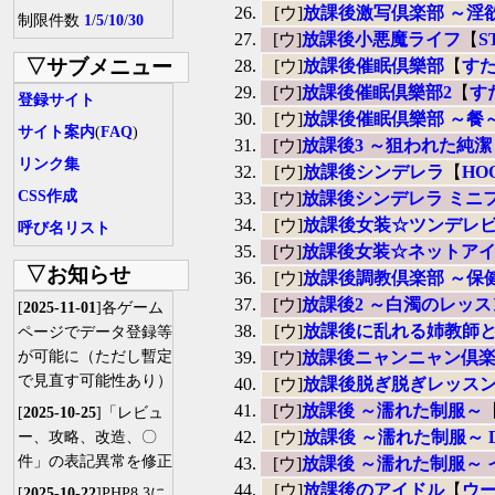
[ウ]
放課後激写倶楽部 ～淫
制限件数
1
/
5
/
10
/
30
[ウ]
放課後小悪魔ライフ
【
S
▽サブメニュー
[ウ]
放課後催眠倶樂部
【
す
[ウ]
放課後催眠倶樂部2
【
す
登録サイト
[ウ]
放課後催眠倶樂部 ～餐
サイト案内
(
FAQ
)
[ウ]
放課後3 ～狙われた純潔
リンク集
[ウ]
放課後シンデレラ
【
HO
CSS作成
[ウ]
放課後シンデレラ ミニ
[ウ]
放課後女装☆ツンデレビ
呼び名リスト
[ウ]
放課後女装☆ネットアイ
▽お知らせ
[ウ]
放課後調教倶楽部 ～保
[ウ]
放課後2 ～白濁のレッス
[
2025-11-01
]各ゲーム
[ウ]
放課後に乱れる姉教師と
ページでデータ登録等
が可能に（ただし暫定
[ウ]
放課後ニャンニャン倶
で見直す可能性あり）
[ウ]
放課後脱ぎ脱ぎレッス
[ウ]
放課後 ～濡れた制服～
[
2025-10-25
]「レビュ
[ウ]
放課後 ～濡れた制服～ 
ー、攻略、改造、〇
件」の表記異常を修正
[ウ]
放課後 ～濡れた制服～
[ウ]
放課後のアイドル
【
ウ
[
2025-10-22
]PHP8.3に