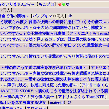
ちゃいりませんか?～
【
もこプロ
】
＠
＠
＠
<<同人】
は全て俺の獲物～
【
パンプキン
<<同人】
＠
う寝取られ彼女 背徳の快楽への期待に濡れていくその蜜穴…
いいですか…?5 ～双子の兄に媚肉開発されていた可憐彼女～
いいですか…? 女子校生寝取られ事情
【
アトリエさくら Team.
いいですか…?2 幼く見えるカラダは、既に男の味を知ってい
いいですか…?3 僕の知らない所でイキ狂っていた最愛彼女 
いいですか…?4 憧れていた先輩のむっちり美乳は僕のもので
 ～襖の向こうで弟に精液を注ぎ込まれている妻～
【
アトリエさく
いいですか…?6 ～内気な彼女は後輩から媚肉蹂躙され快楽に
れるわたし… ～愛する彼女は先輩の肉棒を嬉しそうに咥え込
2 ～障子に映る、快感に悶え狂った妻の影～
【
アトリエさくら T
&AFTER STORY ～襖の向こうで精液を注ぎ込まれている妻
3 〜襖の奥でイキ狂う僕の妻〜
【
アトリエさくら Team.NTR
】
るオレを見て興奮する彼女
【
material
】
＠
は誰のモノ?～
【
エロイット
】