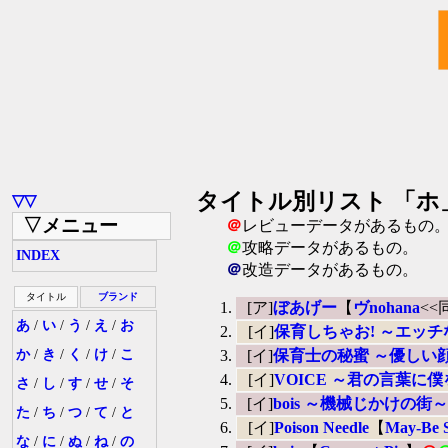
タイトル別リスト 「ホ」 / E
▽▽
▽メニュー
＠
レビューデータがあるもの
＠
攻略データがあるもの。
INDEX
＠
改造データがあるもの。
タイトル
ブランド
[ア]
ぼあげー
【
ヴnohana
<<
あ
/
い
/
う
/
え
/
お
[イ]
保育しちゃお! ～エッ
か
/
き
/
く
/
け
/
こ
[イ]
保育士の秘蜜 ～優しい
[イ]
VOICE ～君の言葉に
さ
/
し
/
す
/
せ
/
そ
[イ]
bois ～機械じかけの街～
た
/
ち
/
つ
/
て
/
と
[イ]
Poison Needle
【
May-B
な
/
に
/
ぬ
/
ね
/
の