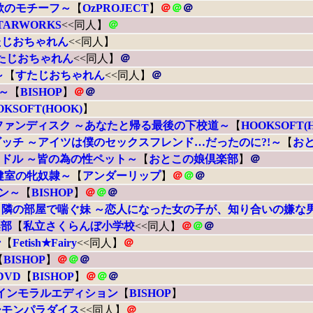
欲のモチーフ～
【
OzPROJECT
】
＠
＠
＠
TARWORKS
<<同人】
＠
たじおちゃれん
<<同人】
たじおちゃれん
<<同人】
＠
～
【
すたじおちゃれん
<<同人】
＠
～
【
BISHOP
】
＠
＠
OKSOFT(HOOK)
】
ファンディスク ～あなたと帰る最後の下校道～
【
HOOKSOFT(
ッチ ～アイツは僕のセックスフレンド…だったのに?!～
【
お
ドル ～皆の為の性ペット～
【
おとこの娘倶楽部
】
＠
健室の牝奴隷～
【
アンダーリップ
】
＠
＠
＠
ン～
【
BISHOP
】
＠
＠
＠
隣の部屋で喘ぐ妹 ～恋人になった女の子が、知り合いの嫌な
楽部
【
私立さくらんぼ小学校
<<同人】
＠
＠
＠
ン
【
Fetish★Fairy
<<同人】
＠
【
BISHOP
】
＠
＠
＠
DVD
【
BISHOP
】
＠
＠
＠
 インモラルエディション
【
BISHOP
】
ーモンパラダイス
<<同人】
＠