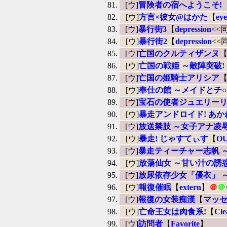
[ウ]
冒険者の宿へようこそ!
[ウ]
方言×彼女@はかた
【
ey
[ウ]
暴行街3
【
depression
<<
[ウ]
暴行街2
【
depression
<<
[ウ]
亡国のクルティザンヌ
[ウ]
亡国の戦姫 ～敵陣突破!
[ウ]
亡国の姫騎士アリシア
[ウ]
奉仕の館 ～メイドとチ
[ウ]
宝石の使者ジュエリーリ
[ウ]
暴走アンドロイド! あかね
[ウ]
放送禁肢 ～女子アナ凌
[ウ]
暴走! じゃすてぃす
【
O
[ウ]
暴走ティーチャー志帆 
[ウ]
放蕩仙女 ～甘い汁の誘
[ウ]
放尿依存少女「優衣」 
[ウ]
報復催眠
【
extern
】
＠
＠
[ウ]
報復の女装痴漢
【
マッ
[ウ]
亡命王女は肉食系!
【
Cle
[ウ]
訪問者
【
Favorite
】