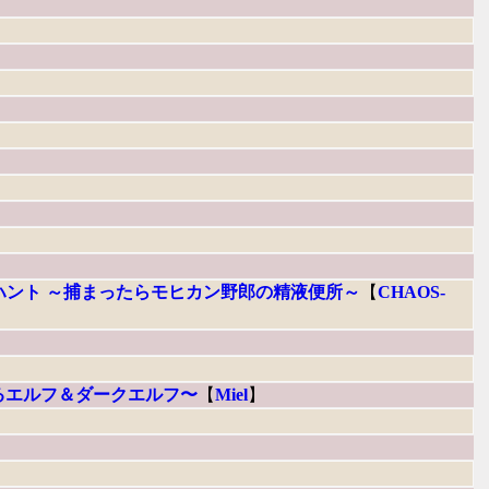
女ハント ～捕まったらモヒカン野郎の精液便所～
【
CHAOS-
るエルフ＆ダークエルフ〜
【
Miel
】