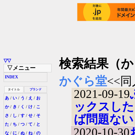
検索結果（か
▽▽
▽メニュー
かぐら堂
<<同
INDEX
2021-09-19
タイトル
ブランド
あ
/
い
/
う
/
え
/
お
ックスした
か
/
き
/
く
/
け
/
こ
ば問題ない
さ
/
し
/
す
/
せ
/
そ
た
/
ち
/
つ
/
て
/
と
2020-10-30
な
/
に
/
ぬ
/
ね
/
の