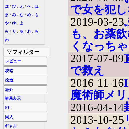
で女を犯し
は
/
ひ
/
ふ
/
へ
/
ほ
ま
/
み
/
む
/
め
/
も
2019-03-23
や
/
ゆ
/
よ
も、お薬飲
ら
/
り
/
る
/
れ
/
ろ
わ
くなっちゃ
▽フィルター
2017-07-09
レビュー
で救え
攻略
2016-11-16
改造
紹介
魔術師メリ
簡易表示
2016-04-14
PC
2013-10-25
同人
ギャル