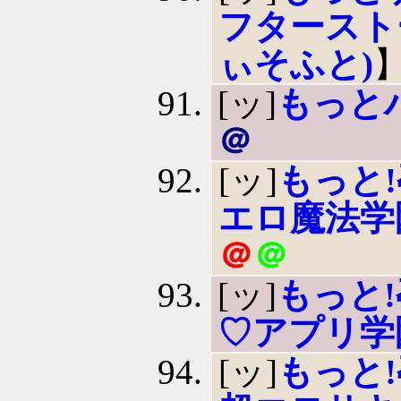
フタースト
ぃそふと)
[ッ]
もっと
＠
[ッ]
もっと
エロ魔法学
＠
＠
[ッ]
もっと
♡アプリ学
[ッ]
もっと