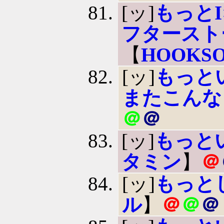
[ッ]
もっとI×
フタースト
【
HOOKSO
[ッ]
もっと
またこんな
＠
＠
[ッ]
もっと
タミン
】
＠
[ッ]
もっと
ル
】
＠
＠
＠