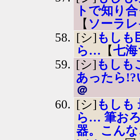
トで知り合
【
ソーラレ
[シ]
もしも
ら…
【
七海
[シ]
もしも
あったら!
＠
[シ]
もしも
ら… 筆お
器。こんな