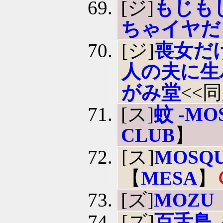
[ジ]
もじも
ちゃイヤだ
[ジ]
喪女だ
人の夫に生
がみ堂
<<
[ス]
蚊 -MO
CLUB
】
[ス]
MOSQ
【
MESA
】
[ズ]
MOZU
[ズ]
百舌鳥