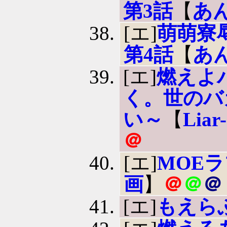
第3話
【
あ
[エ]
萌萌寮
第4話
【
あ
[エ]
燃えよ
く。世のバ
い～
【
Lia
＠
[エ]
MOE
画
】
＠
＠
＠
[エ]
もえら