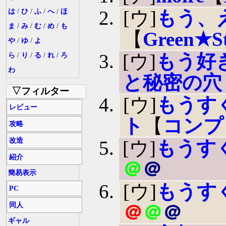
[ウ]
もう、
は
/
ひ
/
ふ
/
へ
/
ほ
ま
/
み
/
む
/
め
/
も
【
Green★St
や
/
ゆ
/
よ
[ウ]
もう好
ら
/
り
/
る
/
れ
/
ろ
わ
と秘密の穴
▽フィルター
[ウ]
もうす
レビュー
ト
【
コンプ
攻略
改造
[ウ]
もうす
紹介
＠
＠
簡易表示
[ウ]
もうす
PC
同人
＠
＠
＠
ギャル