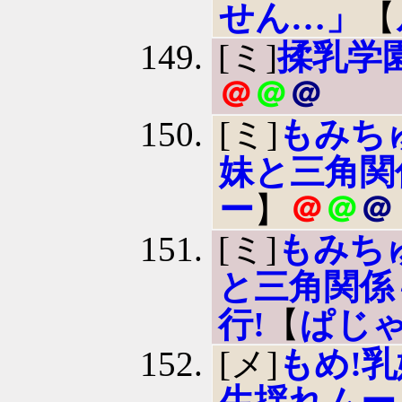
せん…」
【
[ミ]
揉乳学
＠
＠
＠
[ミ]
もみち
妹と三角関
ー
】
＠
＠
＠
[ミ]
もみち
と三角関係
行!
【
ぱじ
[メ]
もめ!乳
生揺れムー