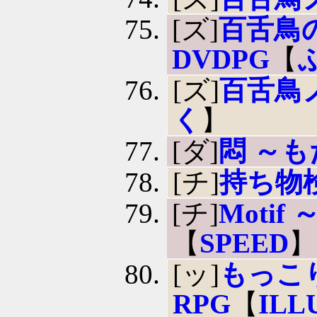
[ズ]
百舌鳥の
DVDPG
【
[ズ]
百舌鳥
く
】
[ダ]
悶 ～
[チ]
持ち物
[チ]
Moti
【
SPEED
】
[ッ]
もっこ
RPG
【
ILL