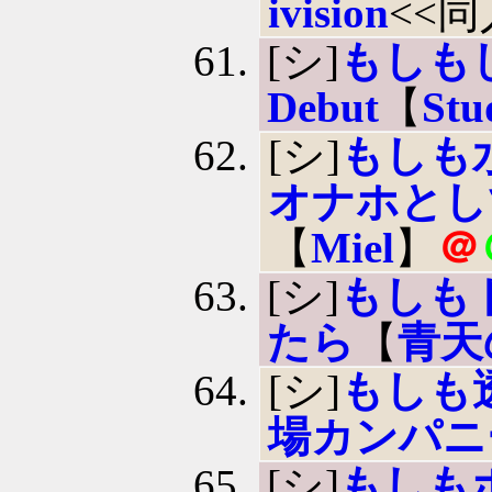
ivision
<<
[シ]
もしも
Debut
【
Stu
[シ]
もしも
オナホとし
【
Miel
】
＠
[シ]
もしも
たら
【
青天
[シ]
もしも
場カンパニ
[シ]
もしも