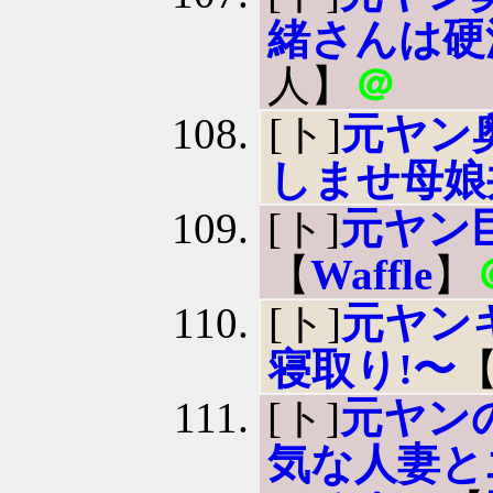
緒さんは硬
人】
＠
[ト]
元ヤン
しませ母娘
[ト]
元ヤン
【
Waffle
】
[ト]
元ヤン
寝取り!〜
[ト]
元ヤン
気な人妻と