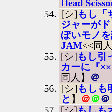
Head Scisso
[シ]
もし「
ジャーがド
ぽいモノを
JAM
<<同
[シ]
もし引
カーに『×
同人】
＠
[シ]
もしも
と
】
＠
＠
＠
[シ]
もしも