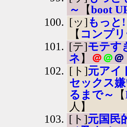
～
【
boot U
[ッ]
もっと!
【
コンプリ
[テ]
モテす
ネ
】
＠
＠
＠
[ト]
元アイ
セックス嫌
るまで～
【
人】
[ト]
元国民