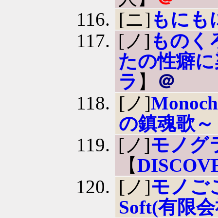
[ニ]
もにも
[ノ]
ものく
たの性癖に
ラ
】
＠
[ノ]
Monoc
の鎮魂歌～
[ノ]
モノグ
【
DISCOV
[ノ]
モノご
Soft(有