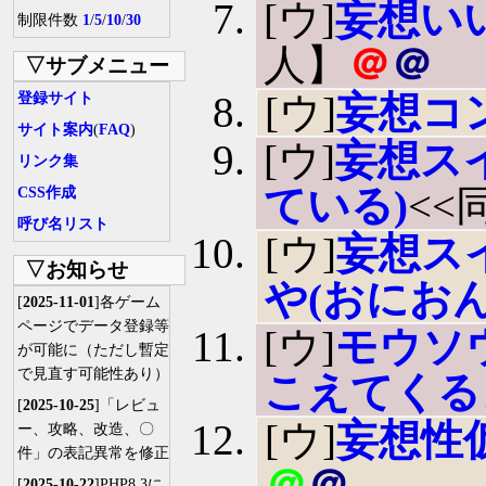
[ウ]
妄想い
制限件数
1
/
5
/
10
/
30
人】
＠
＠
▽サブメニュー
[ウ]
妄想コ
登録サイト
サイト案内
(
FAQ
)
[ウ]
妄想ス
リンク集
ている)
<<
CSS作成
呼び名リスト
[ウ]
妄想スイ
▽お知らせ
や(おにお
[
2025-11-01
]各ゲーム
ページでデータ登録等
[ウ]
モウソ
が可能に（ただし暫定
で見直す可能性あり）
こえてくる
[
2025-10-25
]「レビュ
[ウ]
妄想性
ー、攻略、改造、〇
件」の表記異常を修正
＠
＠
[
2025-10-22
]PHP8.3に