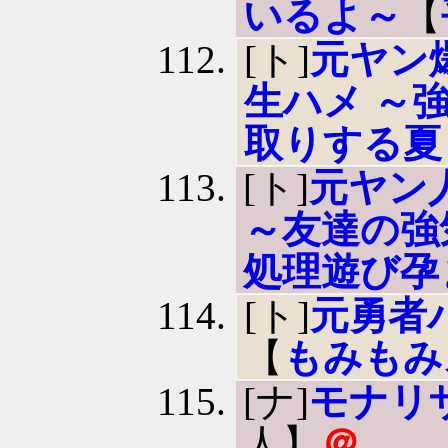
いるよ～
【
[ト]
元ヤン
生ハメ ～
取りする夏
[ト]
元ヤン
～友達の強
処理遊び孕
[ト]
元勇者
【
もみもみ
[ナ]
モナリ
人】
＠