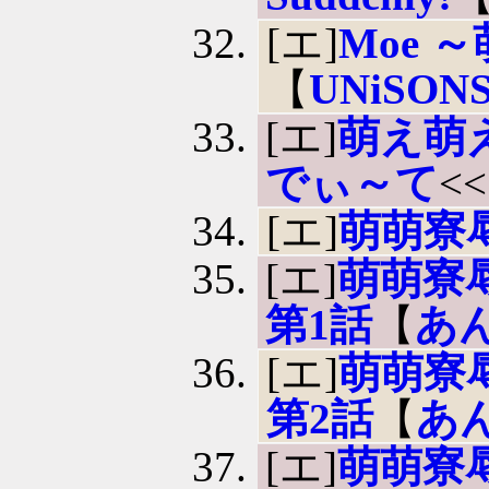
[エ]
Moe 
【
UNiSON
[エ]
萌え萌
でぃ～て
<
[エ]
萌萌寮
[エ]
萌萌寮
第1話
【
あ
[エ]
萌萌寮
第2話
【
あ
[エ]
萌萌寮