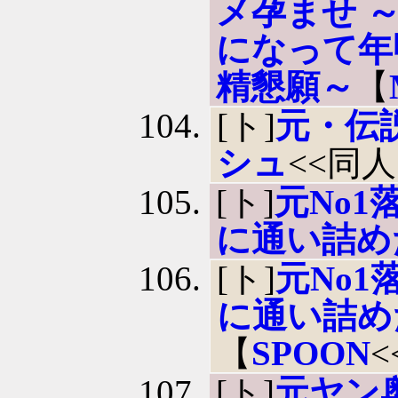
メ孕ませ 
になって年
精懇願～
【
[ト]
元・伝
シュ
<<同
[ト]
元No1
に通い詰め
[ト]
元No1
に通い詰め
【
SPOON
[ト]
元ヤン