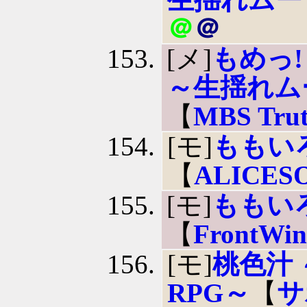
＠
＠
[メ]
もめっ!
～生揺れム
【
MBS Tru
[モ]
ももい
【
ALICES
[モ]
ももい
【
FrontWin
[モ]
桃色汁
RPG～
【
サ