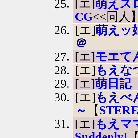
[エ]
萌えス
CG
<<同人
[エ]
萌えッ
＠
[エ]
モエて
[エ]
もえなつ
[エ]
萌日記
[エ]
もえべ
～
【
STER
[エ]
もえママ!
Suddenly!