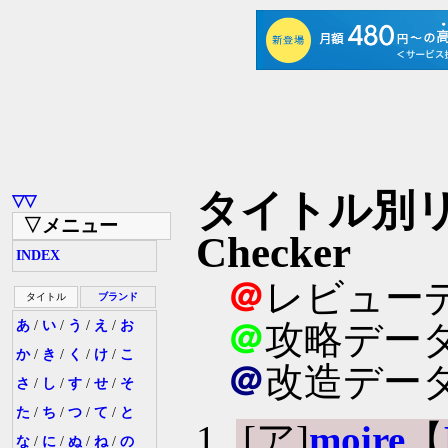
タイトル別リスト
▽▽
▽メニュー
Checker
INDEX
＠
レビュー
タイトル
ブランド
あ
/
い
/
う
/
え
/
お
＠
攻略デー
か
/
き
/
く
/
け
/
こ
＠
改造デー
さ
/
し
/
す
/
せ
/
そ
た
/
ち
/
つ
/
て
/
と
[ア]
moire
【
な
/
に
/
ぬ
/
ね
/
の