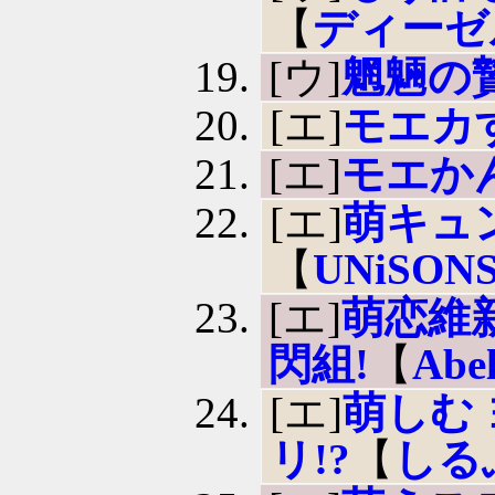
【
ディーゼ
[ウ]
魍魎の
[エ]
モエカ
[エ]
モエか
[エ]
萌キュ
【
UNiSON
[エ]
萌恋維
閃組!
【
Abe
[エ]
萌しむ
リ!?
【
しる