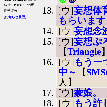
移行、PHP8.4での動
[ウ]
妄想体
作確認済
[
お知らせ履歴
]
もらいます
[ウ]
妄想念
[ウ]
妄想ぷろ
【
Triangle
[ウ]
もう一
中～
【
SMS(
人】
[ウ]
蒙娘。
[ウ]
もう許