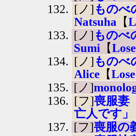
[ノ]
ものべの -
Natsuha
【
L
[ノ]
ものべの -
Sumi
【
Lose
[ノ]
ものべの -
Alice
【
Lose
[ノ]
monolo
[フ]
喪服妻
亡人です」
[フ]
喪服の