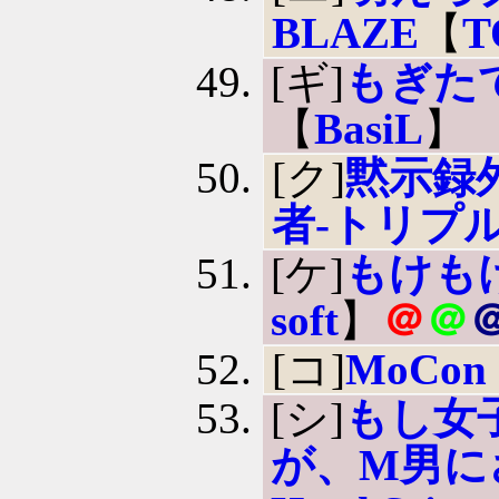
BLAZE
【
T
[ギ]
もぎたてバ
【
BasiL
】
[ク]
黙示録
者-トリプル
[ケ]
もけもけ
soft
】
＠
＠
[コ]
MoCon
[シ]
もし女
が、M男に