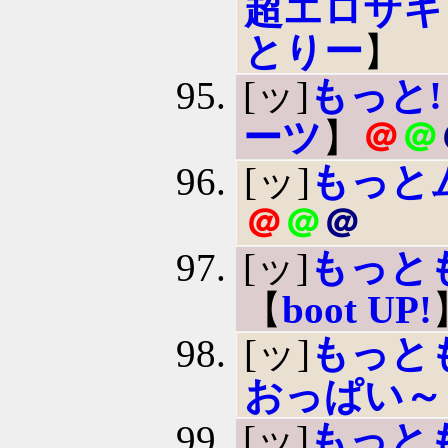
超エロサキ
とりー
】
[ッ]
もっと
ーツ
】
＠
＠
[ッ]
もっと
＠
＠
＠
[ッ]
もっと
【
boot UP!
[ッ]
もっと
おっぱい～
[ッ]
もっと