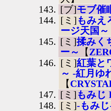
[ブ]
モブ催
[ミ]
もみえろ
ージ天国～
[ミ]
揉みく
ー～
【
ZER
[ミ]
紅葉と
～ -紅月ゆ
【
CRYSTA
[ミ]
もみじ H
[ミ]
-もみ