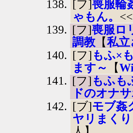
[フ]
喪服輪
ゃもん。
<
[フ]
喪服ロ
調教
【
私立
[フ]
もふ×
ます～
【
Wi
[フ]
もふも
ドのオナサ
[ブ]
モブ姦
ヤリまくり
人】