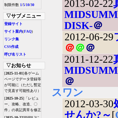
2013-02-22
制限件数
1
/
5
/
10
/
30
MIDSUMME
▽サブメニュー
DISK-
＠
登録サイト
サイト案内
(
FAQ
)
2012-06-29
リンク集
＠
＠
＠
CSS作成
呼び名リスト
2011-12-22
▽お知らせ
MIDSUMME
[
2025-11-01
]各ゲーム
＠
ページでデータ登録等
が可能に（ただし暫定
スワン
で見直す可能性あり）
[
2025-10-25
]「レビュ
2012-03-30
ー、攻略、改造、〇
件」の表記異常を修正
せんか?～
[
[
2025-10-22
]PHP8.3に