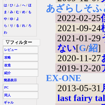
あざらしそふと
は
/
ひ
/
ふ
/
へ
/
ほ
ま
/
み
/
む
/
め
/
も
2022-02-25
や
/
ゆ
/
よ
2021-09-24
ら
/
り
/
る
/
れ
/
ろ
わ
2021-01-29
▽フィルター
ない
[
G
/
紹
]
レビュー
2020-11-27
攻略
2019-12-20
改造
紹介
EX-ONE
簡易表示
2013-05-31
PC
last fairy tal
同人
ギャル