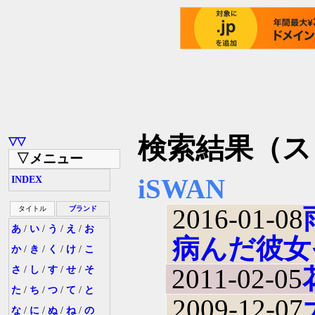
検索結果（ス
▽▽
▽メニュー
iSWAN
INDEX
2016-01-08
タイトル
ブランド
あ
/
い
/
う
/
え
/
お
病んだ彼女
か
/
き
/
く
/
け
/
こ
2011-02-05
さ
/
し
/
す
/
せ
/
そ
た
/
ち
/
つ
/
て
/
と
2009-12-07
な
/
に
/
ぬ
/
ね
/
の