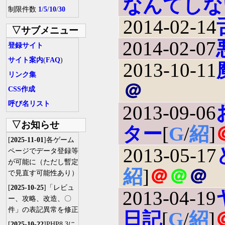
なんてしな
制限件数
1
/
5
/
10
/
30
2014-02-14
▽サブメニュー
2014-02-07
登録サイト
サイト案内
(
FAQ
)
2013-10-11
リンク集
＠
CSS作成
呼び名リスト
2013-09-06
▽お知らせ
ター
[
G
/
紹
]
[
2025-11-01
]各ゲーム
2013-05-17
ページでデータ登録等
が可能に（ただし暫定
紹
]
＠
＠
＠
で見直す可能性あり）
[
2025-10-25
]「レビュ
2013-04-19
ー、攻略、改造、〇
件」の表記異常を修正
日記
[
G
/
紹
]
[
2025-10-22
]PHP8.3に