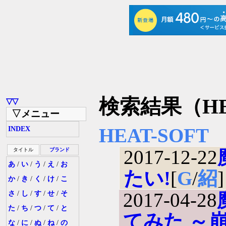
検索結果（HE
▽▽
▽メニュー
HEAT-SOFT
INDEX
2017-12-22
タイトル
ブランド
あ
/
い
/
う
/
え
/
お
たい!
[
G
/
紹
]
か
/
き
/
く
/
け
/
こ
2017-04-28
さ
/
し
/
す
/
せ
/
そ
た
/
ち
/
つ
/
て
/
と
てみた ～
な
/
に
/
ぬ
/
ね
/
の