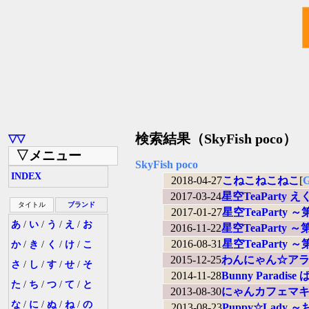
検索結果（SkyFish poco）
▽▽
▽メニュー
SkyFish poco
INDEX
2018-04-27
こねこねこねこ
[
2017-03-24
星空TeaPart
タイトル
ブランド
2017-01-27
星空TeaPart
あ
/
い
/
う
/
え
/
お
2016-11-22
星空TeaPart
2016-08-31
星空TeaPart
か
/
き
/
く
/
け
/
こ
2015-12-25
わんにゃん☆アラ
さ
/
し
/
す
/
せ
/
そ
2014-11-28
Bunny Para
た
/
ち
/
つ
/
て
/
と
2013-08-30
にゃんカフェマキ
な
/
に
/
ぬ
/
ね
/
の
2013-08-23
Puppy☆Lad