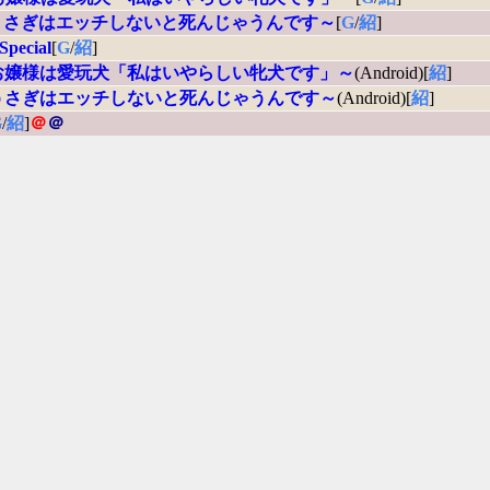
p ～うさぎはエッチしないと死んじゃうんです～
[
G
/
紹
]
ecial
[
G
/
紹
]
y ～お嬢様は愛玩犬「私はいやらしい牝犬です」～
(Android)[
紹
]
p ～うさぎはエッチしないと死んじゃうんです～
(Android)[
紹
]
G
/
紹
]
＠
＠