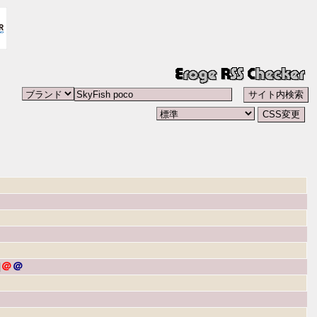
]
＠
＠