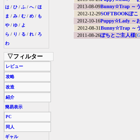
2013-08-09
Bunny☆Tra
は
/
ひ
/
ふ
/
へ
/
ほ
2012-12-29
SOFTBOOKぽこ Sp
ま
/
み
/
む
/
め
/
も
2012-10-16
Puppy☆Lad
や
/
ゆ
/
よ
2012-08-31
Bunny☆Tra
ら
/
り
/
る
/
れ
/
ろ
2011-08-26
ぽちとご主人様
[
わ
▽フィルター
レビュー
攻略
改造
紹介
簡易表示
PC
同人
ギャル