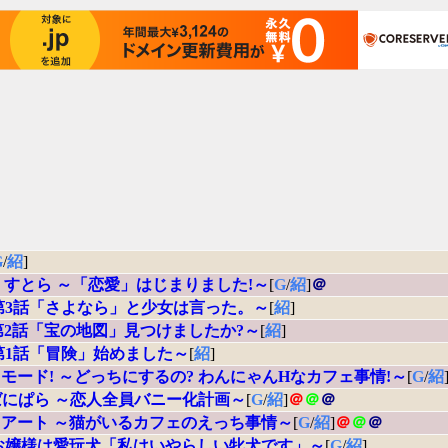
G
/
紹
]
y えくすとら ～「恋愛」はじまりました!～
[
G
/
紹
]
＠
y ～第3話「さよなら」と少女は言った。～
[
紹
]
y ～第2話「宝の地図」見つけましたか?～
[
紹
]
y ～第1話「冒険」始めました～
[
紹
]
モード! ～どっちにするの? わんにゃんHなカフェ事情!～
[
G
/
紹
dise ばにぱら ～恋人全員バニー化計画～
[
G
/
紹
]
＠
＠
＠
アート ～猫がいるカフェのえっち事情～
[
G
/
紹
]
＠
＠
＠
y ～お嬢様は愛玩犬「私はいやらしい牝犬です」～
[
G
/
紹
]