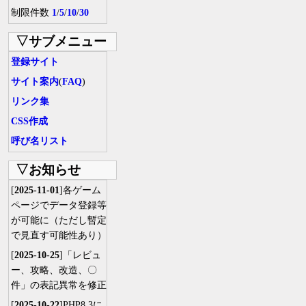
制限件数
1
/
5
/
10
/
30
▽サブメニュー
登録サイト
サイト案内
(
FAQ
)
リンク集
CSS作成
呼び名リスト
▽お知らせ
[
2025-11-01
]各ゲーム
ページでデータ登録等
が可能に（ただし暫定
で見直す可能性あり）
[
2025-10-25
]「レビュ
ー、攻略、改造、〇
件」の表記異常を修正
[
2025-10-22
]PHP8.3に