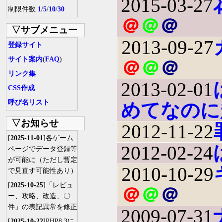
2015-03-27
制限件数
1
/
5
/
10
/
30
＠
＠
＠
▽サブメニュー
2013-09-27
登録サイト
サイト案内
(
FAQ
)
＠
＠
＠
リンク集
2013-02-01
CSS作成
呼び名リスト
めてなのに超
▽お知らせ
2012-11-22
[
2025-11-01
]各ゲーム
2012-02-24
ページでデータ登録等
が可能に（ただし暫定
2010-10-29
で見直す可能性あり）
[
2025-10-25
]「レビュ
＠
＠
＠
ー、攻略、改造、〇
件」の表記異常を修正
2009-07-31
[
2025-10-22
]PHP8.3に