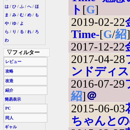
ト
[
G
]
は
/
ひ
/
ふ
/
へ
/
ほ
ま
/
み
/
む
/
め
/
も
2019-02-22
や
/
ゆ
/
よ
Time-
[
G
/
紹
ら
/
り
/
る
/
れ
/
ろ
わ
2017-12-22
▽フィルター
2017-04-28
レビュー
ンドディス
攻略
2016-07-29
改造
紹介
紹
]
＠
簡易表示
2015-06-03
PC
ちゃんとの
同人
ギャル