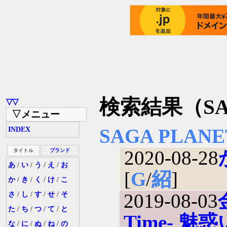
検索結果（SAG
▽▽
▽メニュー
SAGA PLANE
INDEX
2020-08-28
タイトル
ブランド
あ
/
い
/
う
/
え
/
お
[
G
/
紹
]
か
/
き
/
く
/
け
/
こ
2019-08-03
さ
/
し
/
す
/
せ
/
そ
た
/
ち
/
つ
/
て
/
と
Time- 
な
/
に
/
ぬ
/
ね
/
の