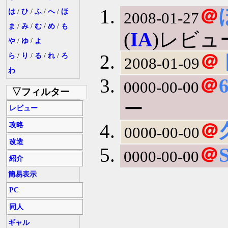
＠
は
/
ひ
/
ふ
/
へ
/
ほ
2008-01-27
ま
/
み
/
む
/
め
/
も
(
IA
)レビュ
や
/
ゆ
/
よ
＠
ら
/
り
/
る
/
れ
/
ろ
2008-01-09
わ
＠
0000-00-00
▽フィルター
ー
レビュー
＠
攻略
0000-00-00
改造
＠
0000-00-00
紹介
簡易表示
PC
同人
ギャル