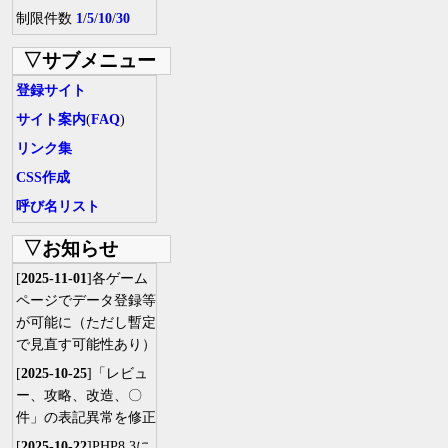
制限件数
1
/
5
/
10
/
30
▽サブメニュー
登録サイト
サイト案内
(
FAQ
)
リンク集
CSS作成
呼び名リスト
▽お知らせ
[
2025-11-01
]各ゲーム
ページでデータ登録等
が可能に（ただし暫定
で見直す可能性あり）
[
2025-10-25
]「レビュ
ー、攻略、改造、〇
件」の表記異常を修正
[
2025-10-22
]PHP8.3に