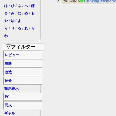
＠
Undying Memorie
2006-08-16
は
/
ひ
/
ふ
/
へ
/
ほ
ま
/
み
/
む
/
め
/
も
や
/
ゆ
/
よ
ら
/
り
/
る
/
れ
/
ろ
わ
▽フィルター
レビュー
攻略
改造
紹介
簡易表示
PC
同人
ギャル