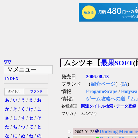
ムシツキ【
最果SOFT
▽▽
▽メニュー
発売日
2006-08-13
INDEX
ブランド
（
紹介ページ
）(
IA
)
情報
ErogameScape
/
Holysea
タイトル
ブランド
情報2
ゲーム攻略への道「ム
あ
/
い
/
う
/
え
/
お
各種処理
関連タイトル検索
/
データ登録
か
/
き
/
く
/
け
/
こ
フリガナ
ムシツキ
さ
/
し
/
す
/
せ
/
そ
た
/
ち
/
つ
/
て
/
と
＠
Undying Memorie
2007-01-23
な
/
に
/
ぬ
/
ね
/
の