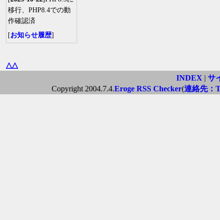
移行、PHP8.4での動
作確認済
[
お知らせ履歴
]
△△
INDEX
|
サ
Copyright 2004.7.4.
Eroge RSS Checker
(
連絡先：Twi