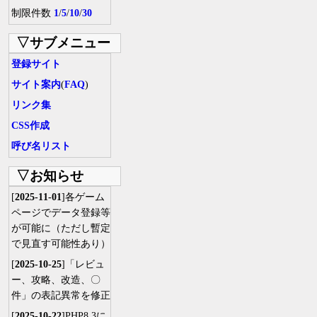
制限件数
1
/
5
/
10
/
30
▽サブメニュー
登録サイト
サイト案内
(
FAQ
)
リンク集
CSS作成
呼び名リスト
▽お知らせ
[
2025-11-01
]各ゲーム
ページでデータ登録等
が可能に（ただし暫定
で見直す可能性あり）
[
2025-10-25
]「レビュ
ー、攻略、改造、〇
件」の表記異常を修正
[
2025-10-22
]PHP8.3に