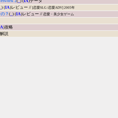
Network 2
(
_
) (
IA
)データ
_
) (
IA
)レビュー //
[恋愛SLG /恋愛ADV] 2005年
なの？
(
_
) (
IA
)レビュー //
恋愛・美少女ゲーム
IA
)攻略
)解説