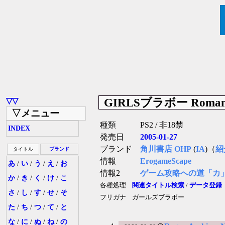
GIRLSブラボー Romanc
▽▽
▽メニュー
種類
PS2 / 非18禁
INDEX
発売日
2005-01-27
ブランド
角川書店 OHP
(
IA
)（
紹
タイトル
ブランド
情報
ErogameScape
あ
/
い
/
う
/
え
/
お
情報2
ゲーム攻略への道「カ
か
/
き
/
く
/
け
/
こ
各種処理
関連タイトル検索
/
データ登録
さ
/
し
/
す
/
せ
/
そ
フリガナ
ガールズブラボー
た
/
ち
/
つ
/
て
/
と
な
/
に
/
ぬ
/
ね
/
の