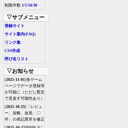
制限件数
1
/
5
/
10
/
30
▽サブメニュー
登録サイト
サイト案内
(
FAQ
)
リンク集
CSS作成
呼び名リスト
▽お知らせ
[
2025-11-01
]各ゲーム
ページでデータ登録等
が可能に（ただし暫定
で見直す可能性あり）
[
2025-10-25
]「レビュ
ー、攻略、改造、〇
件」の表記異常を修正
[
2025-10-22
]PHP8.3に