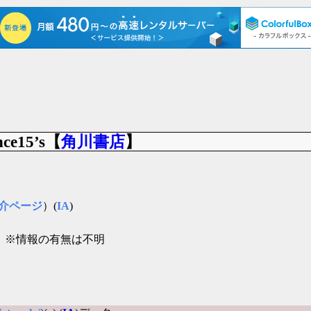
e15’s【
角川書店
】
介ページ
）(
IA
)
」
※情報の有無は不明