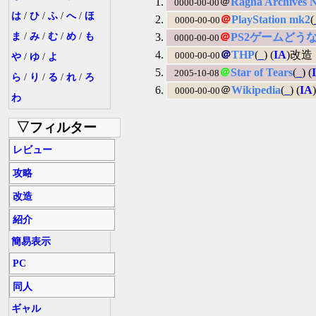
＠
Ragna Archives 
0000-00-00
は
/
ひ
/
ふ
/
へ
/
ほ
＠
PlayStation mk2
(
0000-00-00
ま
/
み
/
む
/
め
/
も
＠
PS2ゲームどう
0000-00-00
＠
THP
(
_
) (
IA
)改造
0000-00-00
や
/
ゆ
/
よ
＠
Star of Tears
(
_
) (
2005-10-08
ら
/
り
/
る
/
れ
/
ろ
＠
Wikipedia
(
_
) (
IA
0000-00-00
わ
▽フィルター
レビュー
攻略
改造
紹介
簡易表示
PC
同人
ギャル