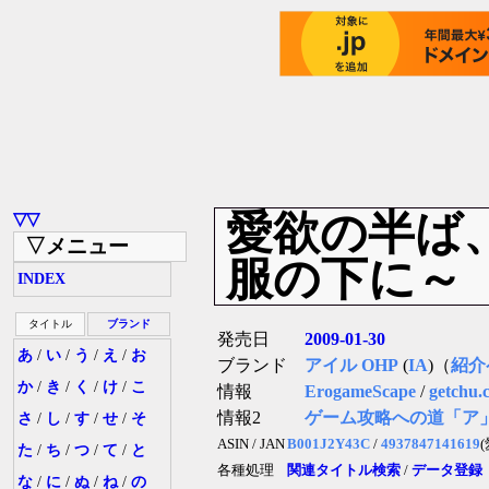
愛欲の半ば
▽▽
▽メニュー
服の下に～
INDEX
タイトル
ブランド
発売日
2009-01-30
あ
/
い
/
う
/
え
/
お
ブランド
アイル OHP
(
IA
)（
紹介
か
/
き
/
く
/
け
/
こ
情報
ErogameScape
/
getchu.
情報2
ゲーム攻略への道「ア
さ
/
し
/
す
/
せ
/
そ
ASIN / JAN
B001J2Y43C
/
4937847141619
た
/
ち
/
つ
/
て
/
と
各種処理
関連タイトル検索
/
データ登録
な
/
に
/
ぬ
/
ね
/
の