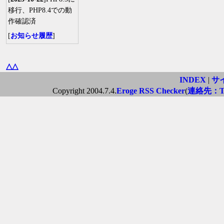
移行、PHP8.4での動
作確認済
[
お知らせ履歴
]
△△
INDEX
|
サ
Copyright 2004.7.4.
Eroge RSS Checker
(
連絡先：Twi