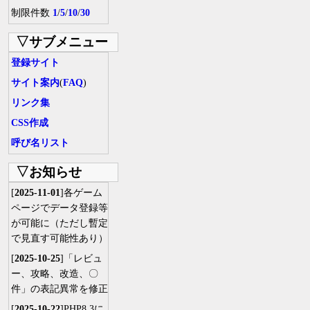
制限件数
1
/
5
/
10
/
30
▽サブメニュー
登録サイト
サイト案内
(
FAQ
)
リンク集
CSS作成
呼び名リスト
▽お知らせ
[
2025-11-01
]各ゲーム
ページでデータ登録等
が可能に（ただし暫定
で見直す可能性あり）
[
2025-10-25
]「レビュ
ー、攻略、改造、〇
件」の表記異常を修正
[
2025-10-22
]PHP8.3に