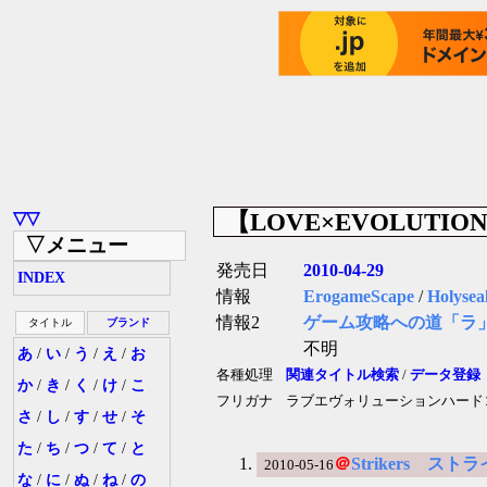
【LOVE×EVOLUTION
▽▽
▽メニュー
発売日
2010-04-29
INDEX
情報
ErogameScape
/
Holysea
情報2
ゲーム攻略への道「ラ
タイトル
ブランド
不明
あ
/
い
/
う
/
え
/
お
各種処理
関連タイトル検索
/
データ登録
か
/
き
/
く
/
け
/
こ
フリガナ
ラブエヴォリューションハード
さ
/
し
/
す
/
せ
/
そ
た
/
ち
/
つ
/
て
/
と
＠
Strikers ス
2010-05-16
な
/
に
/
ぬ
/
ね
/
の