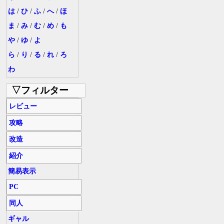
は
/
ひ
/
ふ
/
へ
/
ほ
ま
/
み
/
む
/
め
/
も
や
/
ゆ
/
よ
ら
/
り
/
る
/
れ
/
ろ
わ
▽フィルター
レビュー
攻略
改造
紹介
簡易表示
PC
同人
ギャル