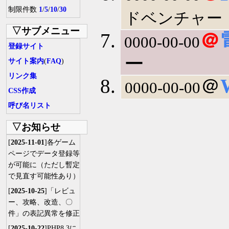
制限件数
1
/
5
/
10
/
30
ドベンチャー
▽サブメニュー
＠
0000-00-00
登録サイト
ー
サイト案内
(
FAQ
)
リンク集
＠
0000-00-00
CSS作成
呼び名リスト
▽お知らせ
[
2025-11-01
]各ゲーム
ページでデータ登録等
が可能に（ただし暫定
で見直す可能性あり）
[
2025-10-25
]「レビュ
ー、攻略、改造、〇
件」の表記異常を修正
[
2025-10-22
]PHP8.3に