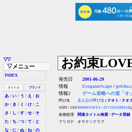
お約束LOV
▽▽
▽メニュー
INDEX
発売日
2001-06-29
情報
ErogameScape
/
getchu.
タイトル
ブランド
情報2
ゲーム攻略への道「オ
あ
/
い
/
う
/
え
/
お
呼び名
主人公の呼び名
(
ナオト
/
ナオ
か
/
き
/
く
/
け
/
こ
ASIN / JAN
B00005OFF4
/
4571101680010
さ
/
し
/
す
/
せ
/
そ
各種処理
関連タイトル検索
/
データ登録
た
/
ち
/
つ
/
て
/
と
フリガナ
オヤクソクラブ
な
/
に
/
ぬ
/
ね
/
の