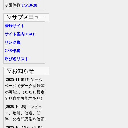
制限件数
1
/
5
/
10
/
30
▽サブメニュー
登録サイト
サイト案内
(
FAQ
)
リンク集
CSS作成
呼び名リスト
▽お知らせ
[
2025-11-01
]各ゲーム
ページでデータ登録等
が可能に（ただし暫定
で見直す可能性あり）
[
2025-10-25
]「レビュ
ー、攻略、改造、〇
件」の表記異常を修正
[
2025-10-22
]PHP8.3に