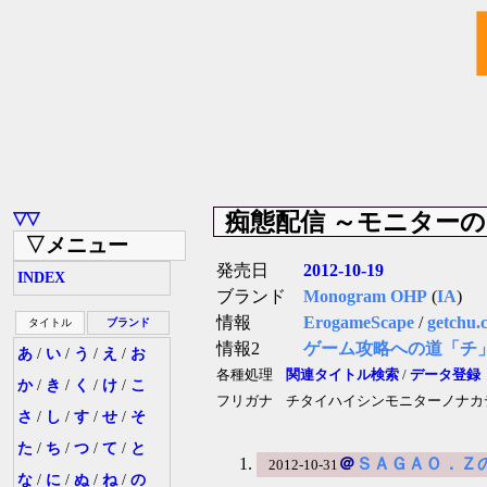
痴態配信 ～モニター
▽▽
▽メニュー
発売日
2012-10-19
INDEX
ブランド
Monogram OHP
(
IA
)
情報
ErogameScape
/
getchu.
タイトル
ブランド
情報2
ゲーム攻略への道「チ
あ
/
い
/
う
/
え
/
お
各種処理
関連タイトル検索
/
データ登録
か
/
き
/
く
/
け
/
こ
フリガナ
チタイハイシンモニターノナカ
さ
/
し
/
す
/
せ
/
そ
た
/
ち
/
つ
/
て
/
と
＠
ＳＡＧＡＯ．Ｚ
2012-10-31
な
/
に
/
ぬ
/
ね
/
の