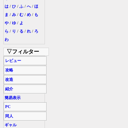
は
/
ひ
/
ふ
/
へ
/
ほ
ま
/
み
/
む
/
め
/
も
や
/
ゆ
/
よ
ら
/
り
/
る
/
れ
/
ろ
わ
▽フィルター
レビュー
攻略
改造
紹介
簡易表示
PC
同人
ギャル