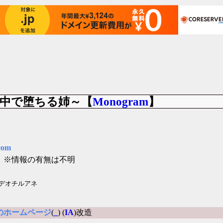
の中で堕ちる姉～【
Monogram
】
com
」
※情報の有無は不明
デオチルアネ
のホームページ
(
_
) (
IA
)改造