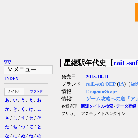
星継駅年代史【
raiL-sof
▽▽
▽メニュー
発売日
2013-10-11
INDEX
ブランド
raiL-soft OHP
(
IA
)（
紹
情報
ErogameScape
タイトル
ブランド
情報2
ゲーム攻略への道「ア
あ
/
い
/
う
/
え
/
お
各種処理
関連タイトル検索
/
データ登録
か
/
き
/
く
/
け
/
こ
フリガナ
アステライトネンダイシ
さ
/
し
/
す
/
せ
/
そ
た
/
ち
/
つ
/
て
/
と
な
/
に
/
ぬ
/
ね
/
の