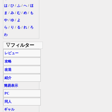
は
/
ひ
/
ふ
/
へ
/
ほ
ま
/
み
/
む
/
め
/
も
や
/
ゆ
/
よ
ら
/
り
/
る
/
れ
/
ろ
わ
▽フィルター
レビュー
攻略
改造
紹介
簡易表示
PC
同人
ギャル