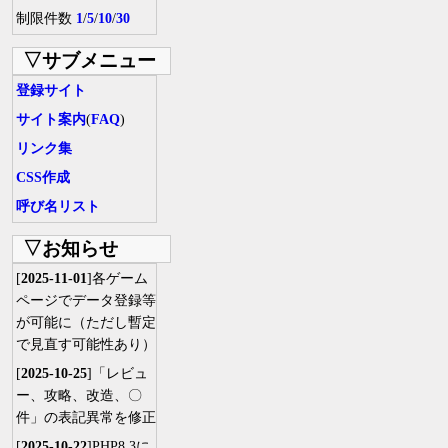
制限件数
1
/
5
/
10
/
30
▽サブメニュー
登録サイト
サイト案内
(
FAQ
)
リンク集
CSS作成
呼び名リスト
▽お知らせ
[
2025-11-01
]各ゲーム
ページでデータ登録等
が可能に（ただし暫定
で見直す可能性あり）
[
2025-10-25
]「レビュ
ー、攻略、改造、〇
件」の表記異常を修正
[
2025-10-22
]PHP8.3に