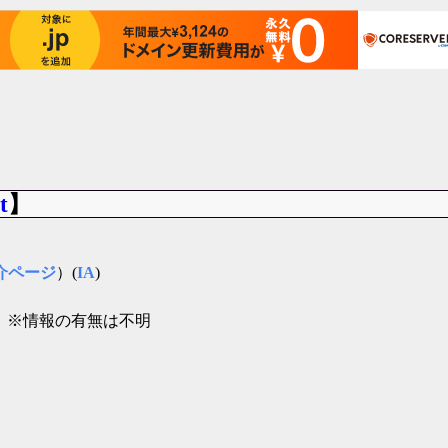
t
】
介ページ
）(
IA
)
」
※情報の有無は不明