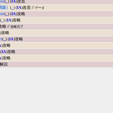
one
(
_
) (
IA
)改造
易版）
(
_
) (
IA
)改造 //
データ
one
(
_
) (
IA
)攻略
(
_
) (
IA
)攻略
攻略 //
攻略完了
)攻略
rt
(
_
) (
IA
)攻略
A
)攻略
 (
IA
)攻略
A
)攻略
)解説