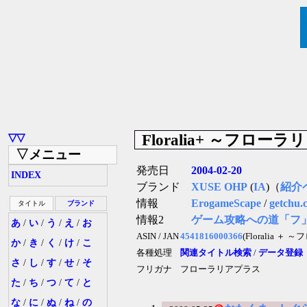
Floralia+ ～フロ
▽▽
▽メニュー
発売日
2004-02-20
INDEX
ブランド
XUSE OHP
(
IA
)（
紹介
情報
ErogameScape
/
getchu.
タイトル
ブランド
情報2
ゲーム攻略への道「フ
あ
/
い
/
う
/
え
/
お
ASIN / JAN
4541816000366
(Floralia 
か
/
き
/
く
/
け
/
こ
各種処理
関連タイトル検索
/
データ登録
さ
/
し
/
す
/
せ
/
そ
フリガナ
フローラリアプラス
た
/
ち
/
つ
/
て
/
と
な
/
に
/
ぬ
/
ね
/
の