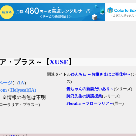
ーラリア・プラス～【
XUSE
】
関連タイトル
ゆんちゅ ～お嬢さまはご奉仕中～
(
ズ)
ページ
）(
IA
)
憂ちゃんの新妻だいあり～
(シリーズ)
com
/
Holyseal(IA)
詩乃先生の誘惑授業
(シリーズ)
」
※情報の有無は不明
Floralia ～フローラリア～
(同一)
＋ ～フローラリア・プラス～)