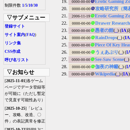
＠
Erotic Gaming Z
0000-00-00
制限件数
1
/
5
/
10
/
30
＠
攻略研究所（簡
0000-00-00
＠
Erotic Gaming Z
2006-11-19
▽サブメニュー
＠
Drawer Research
0000-00-00
登録サイト
＠
愚者の館
(
_
) (
IA
)
0000-00-00
サイト案内
(
FAQ
)
＠
RainDrops
(
_
) (
IA
0000-00-00
リンク集
＠
Piece Of Key Hea
0000-00-00
CSS作成
＠
うぇあぶり
(
_
) (
I
0000-00-00
＠
See-Saw Scene
(
_
)
呼び名リスト
0000-00-00
＠
伽夜の神籬
(
_
) (
I
0000-00-00
▽お知らせ
＠
Wikipedia
(
_
) (
IA
0000-00-00
[
2025-11-01
]各ゲーム
ページでデータ登録等
が可能に（ただし暫定
で見直す可能性あり）
[
2025-10-25
]「レビュ
ー、攻略、改造、〇
件」の表記異常を修正
[
2025-10-22
]PHP8.3に