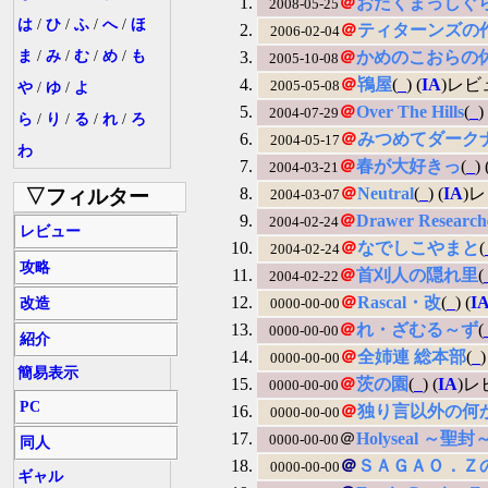
＠
おたくまっしぐ
2008-05-25
は
/
ひ
/
ふ
/
へ
/
ほ
＠
ティターンズの
2006-02-04
ま
/
み
/
む
/
め
/
も
＠
かめのこおらの
2005-10-08
＠
鴇屋
(
_
) (
IA
)レビ
2005-05-08
や
/
ゆ
/
よ
＠
Over The Hills
(
_
)
2004-07-29
ら
/
り
/
る
/
れ
/
ろ
＠
みつめてダーク
2004-05-17
わ
＠
春が大好きっ
(
_
) 
2004-03-21
＠
Neutral
(
_
) (
IA
)
▽フィルター
2004-03-07
＠
Drawer Research
2004-02-24
レビュー
＠
なでしこやまと
(
2004-02-24
攻略
＠
首刈人の隠れ里
(
2004-02-22
＠
Rascal・改
(
_
) (
I
改造
0000-00-00
＠
れ・ざむる～ず
(
0000-00-00
紹介
＠
全姉連 総本部
(
_
)
0000-00-00
簡易表示
＠
茨の園
(
_
) (
IA
)レ
0000-00-00
PC
＠
独り言以外の何
0000-00-00
＠
Holyseal ～聖封
0000-00-00
同人
＠
ＳＡＧＡＯ．Ｚ
0000-00-00
ギャル