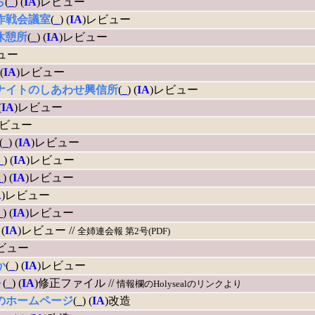
ら
(
_
) (
IA
)レビュー
作戦会議室
(
_
) (
IA
)レビュー
休憩所
(
_
) (
IA
)レビュー
ュー
 (
IA
)レビュー
ナイトのしあわせ興信所
(
_
) (
IA
)レビュー
(
IA
)レビュー
レビュー
(
_
) (
IA
)レビュー
_
) (
IA
)レビュー
_
) (
IA
)レビュー
A
)レビュー
_
) (
IA
)レビュー
 (
IA
)レビュー //
全姉連会報 第2号(PDF)
ビュー
か
(
_
) (
IA
)レビュー
～
(
_
) (
IA
)修正ファイル //
情報欄のHolysealのリンクより
のホームページ
(
_
) (
IA
)改造