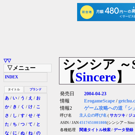
シンシア ～Sin
▽▽
▽メニュー
【
Sincere
】
INDEX
タイトル
ブランド
発売日
2004-04-23
あ
/
い
/
う
/
え
/
お
情報
ErogameScape
/
getchu.
か
/
き
/
く
/
け
/
こ
情報2
ゲーム攻略への道「シ
さ
/
し
/
す
/
せ
/
そ
呼び名
主人公の呼び名
(
サカツキ
/
ジ
ASIN / JAN
4517451001808
(シンシア～Since
た
/
ち
/
つ
/
て
/
と
各種処理
関連タイトル検索
/
データ登録
な
/
に
/
ぬ
/
ね
/
の