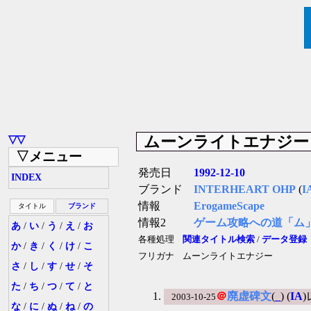
ムーンライトエナジー
▽▽
▽メニュー
発売日
1992-12-10
INDEX
ブランド
INTERHEART OHP
(
I
情報
ErogameScape
タイトル
ブランド
情報2
ゲーム攻略への道「ム
あ
/
い
/
う
/
え
/
お
各種処理
関連タイトル検索
/
データ登録
か
/
き
/
く
/
け
/
こ
フリガナ
ムーンライトエナジー
さ
/
し
/
す
/
せ
/
そ
た
/
ち
/
つ
/
て
/
と
＠
廃虚碑文
(
_
) (
IA
2003-10-25
な
/
に
/
ぬ
/
ね
/
の