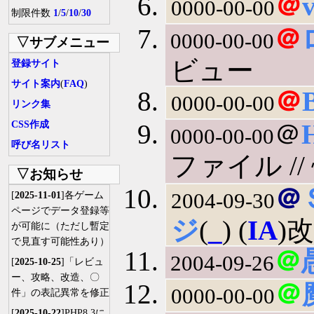
＠
0000-00-00
制限件数
1
/
5
/
10
/
30
＠
0000-00-00
▽サブメニュー
ビュー
登録サイト
サイト案内
(
FAQ
)
＠
0000-00-00
リンク集
CSS作成
＠
0000-00-00
呼び名リスト
ファイル //
▽お知らせ
＠
2004-09-30
[
2025-11-01
]各ゲーム
ページでデータ登録等
ジ
(
_
) (
IA
)
が可能に（ただし暫定
で見直す可能性あり）
＠
2004-09-26
[
2025-10-25
]「レビュ
ー、攻略、改造、〇
＠
0000-00-00
件」の表記異常を修正
[
2025-10-22
]PHP8.3に