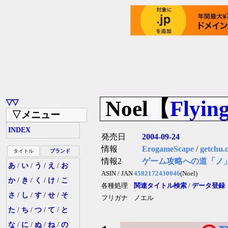
Noel【
Flyin
▽▽
▽メニュー
INDEX
発売日
2004-09-24
情報
ErogameScape
/
getchu.
タイトル
ブランド
情報2
ゲーム攻略への道「ノ
あ
/
い
/
う
/
え
/
お
ASIN / JAN
4582172430046
(Noel)
か
/
き
/
く
/
け
/
こ
各種処理
関連タイトル検索
/
データ登録
さ
/
し
/
す
/
せ
/
そ
フリガナ
ノエル
た
/
ち
/
つ
/
て
/
と
な
/
に
/
ぬ
/
ね
/
の