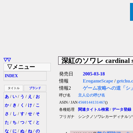
深紅のソワレ cardinal s
▽▽
▽メニュー
発売日
2005-03-18
INDEX
情報
ErogameScape
/
getchu.
情報2
ゲーム攻略への道「シ
タイトル
ブランド
呼び名
主人公の呼び名
あ
/
い
/
う
/
え
/
お
ASIN / JAN
4560144131467
()
か
/
き
/
く
/
け
/
こ
各種処理
関連タイトル検索
/
データ登録
さ
/
し
/
す
/
せ
/
そ
フリガナ
シンクノソワレカーディナルソ
た
/
ち
/
つ
/
て
/
と
な
/
に
/
ぬ
/
ね
/
の