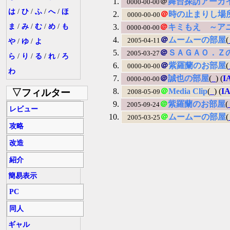
＠
舞台探訪アーカ
0000-00-00
は
/
ひ
/
ふ
/
へ
/
ほ
＠
時の止まりし場
0000-00-00
ま
/
み
/
む
/
め
/
も
＠
キミもえ ～ア
0000-00-00
＠
ムームーの部屋
(
2005-04-11
や
/
ゆ
/
よ
＠
ＳＡＧＡＯ．Ｚ
2005-03-27
ら
/
り
/
る
/
れ
/
ろ
＠
紫羅蘭のお部屋
(
0000-00-00
わ
＠
誠也の部屋
(
_
) (
I
0000-00-00
＠
Media Clip
(
_
) (
I
▽フィルター
2008-05-09
＠
紫羅蘭のお部屋
(
2005-09-24
レビュー
＠
ムームーの部屋
(
2005-03-25
攻略
改造
紹介
簡易表示
PC
同人
ギャル