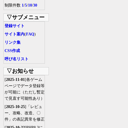
制限件数
1
/
5
/
10
/
30
▽サブメニュー
登録サイト
サイト案内
(
FAQ
)
リンク集
CSS作成
呼び名リスト
▽お知らせ
[
2025-11-01
]各ゲーム
ページでデータ登録等
が可能に（ただし暫定
で見直す可能性あり）
[
2025-10-25
]「レビュ
ー、攻略、改造、〇
件」の表記異常を修正
[
2025-10-22
]PHP8.3に