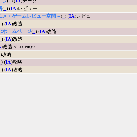
イブ
(
_
) (
IA
)データ
所
(
_
) (
IA
)レビュー
ニメ・ゲームレビュー空間～
(
_
) (
IA
)レビュー
_
) (
IA
)改造
のホームページ
(
_
) (
IA
)改造
_
) (
IA
)改造
A
)改造 //
ED_Plugin
A
)攻略
_
) (
IA
)攻略
_
) (
IA
)攻略