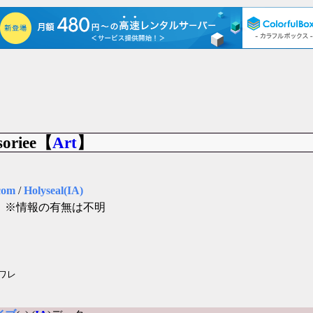
oriee【
Art
】
com
/
Holyseal(IA)
」
※情報の有無は不明
ワレ