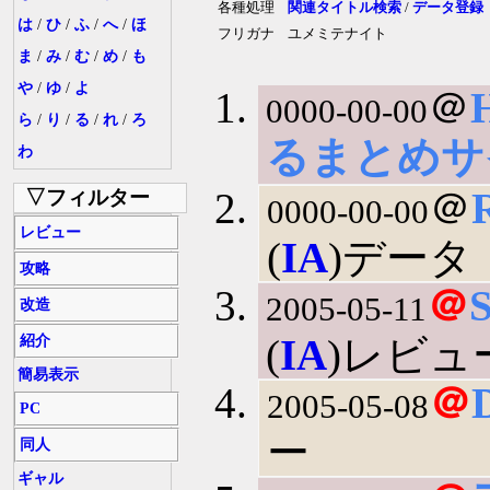
各種処理
関連タイトル検索
/
データ登録
は
/
ひ
/
ふ
/
へ
/
ほ
フリガナ
ユメミテナイト
ま
/
み
/
む
/
め
/
も
や
/
ゆ
/
よ
＠
0000-00-00
ら
/
り
/
る
/
れ
/
ろ
るまとめサ
わ
＠
▽フィルター
0000-00-00
レビュー
(
IA
)データ
攻略
＠
2005-05-11
改造
(
IA
)レビュ
紹介
簡易表示
＠
2005-05-08
PC
ー
同人
ギャル