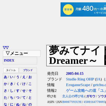
夢みてナイト! ～T
▽▽
▽メニュー
Dreamer～
INDEX
タイトル
ブランド
発売日
2005-04-15
あ
/
い
/
う
/
え
/
お
ブランド
Studio Ring OHP
(
IA
)（
か
/
き
/
く
/
け
/
こ
情報
ErogameScape
/
getchu.
情報2
ゲーム攻略への道「ユ
さ
/
し
/
す
/
せ
/
そ
呼び名
主人公の呼び名
(
ガモウ
/
ソウ
た
/
ち
/
つ
/
て
/
と
ASIN / JAN
B0007Y93UM
/
4580164770095
な
/
に
/
ぬ
/
ね
/
の