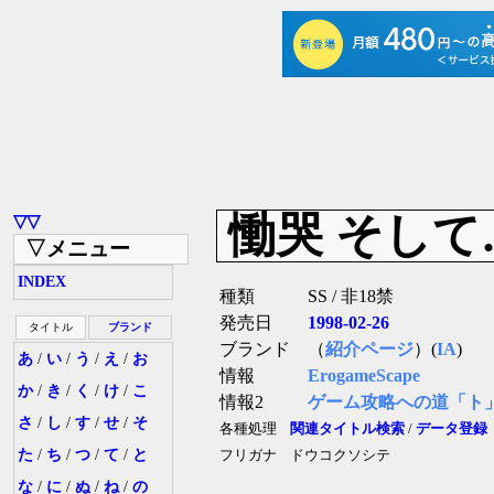
慟哭 そして
▽▽
▽メニュー
INDEX
種類
SS / 非18禁
発売日
1998-02-26
タイトル
ブランド
ブランド
（
紹介ページ
）(
IA
)
あ
/
い
/
う
/
え
/
お
情報
ErogameScape
か
/
き
/
く
/
け
/
こ
情報2
ゲーム攻略への道「ト
さ
/
し
/
す
/
せ
/
そ
各種処理
関連タイトル検索
/
データ登録
た
/
ち
/
つ
/
て
/
と
フリガナ
ドウコクソシテ
な
/
に
/
ぬ
/
ね
/
の