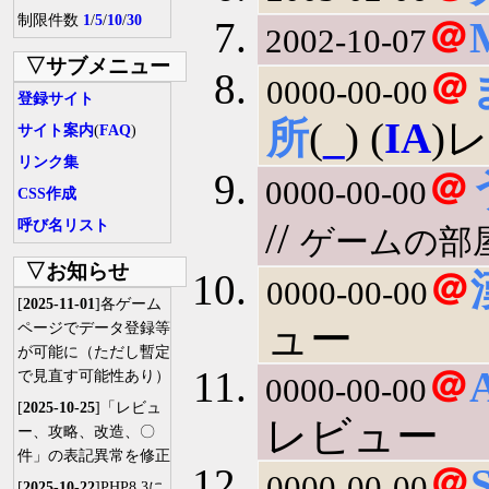
制限件数
1
/
5
/
10
/
30
＠
2002-10-07
▽サブメニュー
＠
0000-00-00
登録サイト
所
(
_
) (
IA
)
サイト案内
(
FAQ
)
リンク集
＠
0000-00-00
CSS作成
//
呼び名リスト
ゲームの部
▽お知らせ
＠
0000-00-00
[
2025-11-01
]各ゲーム
ュー
ページでデータ登録等
が可能に（ただし暫定
＠
で見直す可能性あり）
0000-00-00
[
2025-10-25
]「レビュ
レビュー
ー、攻略、改造、〇
件」の表記異常を修正
＠
0000-00-00
[
2025-10-22
]PHP8.3に