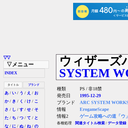
ウィザーズ
▽▽
▽メニュー
SYSTEM W
INDEX
タイトル
ブランド
種類
PS / 非18禁
あ
/
い
/
う
/
え
/
お
発売日
1995-12-29
か
/
き
/
く
/
け
/
こ
ブランド
ARC SYSTEM WORKS
情報
ErogameScape
さ
/
し
/
す
/
せ
/
そ
情報2
ゲーム攻略への道「ウ
た
/
ち
/
つ
/
て
/
と
各種処理
関連タイトル検索
/
データ登録
な
/
に
/
ぬ
/
ね
/
の