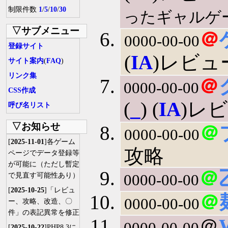
制限件数
1
/
5
/
10
/
30
ったギャルゲ
▽サブメニュー
＠
0000-00-00
登録サイト
(
IA
)レビュー
サイト案内
(
FAQ
)
リンク集
＠
0000-00-00
CSS作成
(
_
) (
IA
)レビ
呼び名リスト
▽お知らせ
＠
0000-00-00
[
2025-11-01
]各ゲーム
攻略
ページでデータ登録等
が可能に（ただし暫定
＠
0000-00-00
で見直す可能性あり）
[
2025-10-25
]「レビュ
＠
0000-00-00
ー、攻略、改造、〇
件」の表記異常を修正
＠
0000-00-00
[
2025-10-22
]PHP8.3に