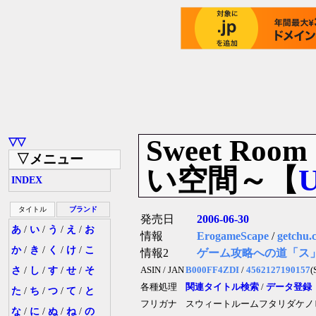
Sweet R
▽▽
▽メニュー
い空間～【
INDEX
タイトル
ブランド
発売日
2006-06-30
あ
/
い
/
う
/
え
/
お
情報
ErogameScape
/
getchu.
か
/
き
/
く
/
け
/
こ
情報2
ゲーム攻略への道「ス
さ
/
し
/
す
/
せ
/
そ
ASIN / JAN
B000FF4ZDI
/
4562127190157
各種処理
関連タイトル検索
/
データ登録
た
/
ち
/
つ
/
て
/
と
フリガナ
スウィートルームフタリダケノ
な
/
に
/
ぬ
/
ね
/
の