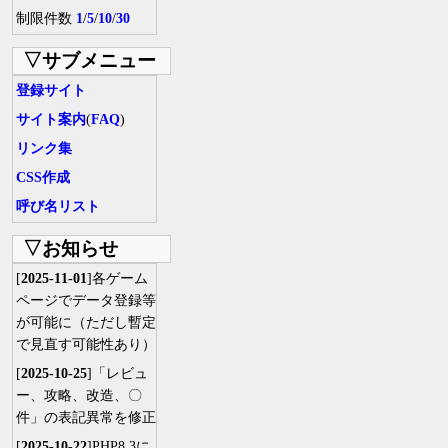
制限件数
1
/
5
/
10
/
30
▽サブメニュー
登録サイト
サイト案内
(
FAQ
)
リンク集
CSS作成
呼び名リスト
▽お知らせ
[
2025-11-01
]各ゲーム
ページでデータ登録等
が可能に（ただし暫定
で見直す可能性あり）
[
2025-10-25
]「レビュ
ー、攻略、改造、〇
件」の表記異常を修正
[
2025-10-22
]PHP8.3に