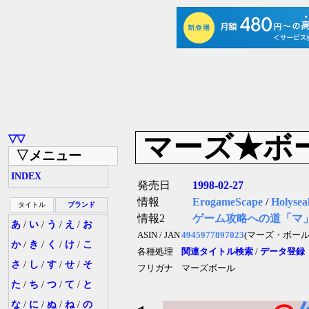
マーズ★ボ
▽▽
▽メニュー
INDEX
発売日
1998-02-27
情報
ErogameScape
/
Holysea
タイトル
ブランド
情報2
ゲーム攻略への道「マ
あ
/
い
/
う
/
え
/
お
ASIN / JAN
4945977897023
(マーズ・ボール
か
/
き
/
く
/
け
/
こ
各種処理
関連タイトル検索
/
データ登録
さ
/
し
/
す
/
せ
/
そ
フリガナ
マーズボール
た
/
ち
/
つ
/
て
/
と
な
/
に
/
ぬ
/
ね
/
の