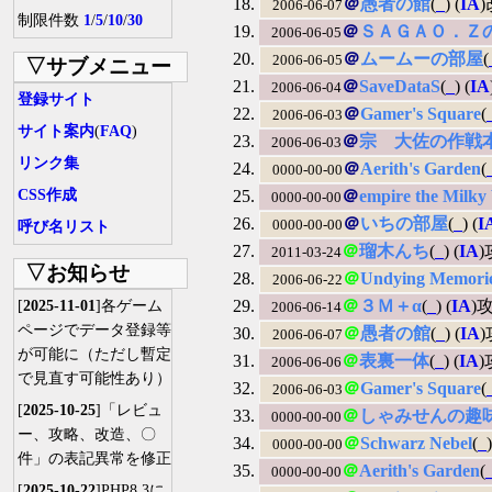
＠
愚者の館
(
_
) (
IA
)
2006-06-07
制限件数
1
/
5
/
10
/
30
＠
ＳＡＧＡＯ．Ｚ
2006-06-05
＠
ムームーの部屋
(
2006-06-05
▽サブメニュー
＠
SaveDataS
(
_
) (
IA
2006-06-04
登録サイト
＠
Gamer's Square
(
2006-06-03
サイト案内
(
FAQ
)
＠
宗 大佐の作戦
2006-06-03
リンク集
＠
Aerith's Garden
(
0000-00-00
CSS作成
＠
empire the Milky
0000-00-00
＠
いちの部屋
(
_
) (
I
0000-00-00
呼び名リスト
＠
瑠木んち
(
_
) (
IA
2011-03-24
▽お知らせ
＠
Undying Memori
2006-06-22
＠
３Ｍ＋α
(
_
) (
IA
)
[
2025-11-01
]各ゲーム
2006-06-14
ページでデータ登録等
＠
愚者の館
(
_
) (
IA
)
2006-06-07
が可能に（ただし暫定
＠
表裏一体
(
_
) (
IA
2006-06-06
で見直す可能性あり）
＠
Gamer's Square
(
2006-06-03
[
2025-10-25
]「レビュ
＠
しゃみせんの趣
0000-00-00
ー、攻略、改造、〇
＠
Schwarz Nebel
(
_
)
0000-00-00
件」の表記異常を修正
＠
Aerith's Garden
(
0000-00-00
[
2025-10-22
]PHP8.3に