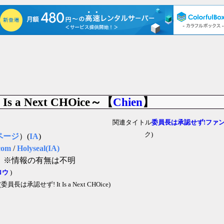
 a Next CHOice～【
Chien
】
関連タイトル
委員長は承認せず!ファ
ク)
ページ
）(
IA
)
com
/
Holyseal(IA)
」
※情報の有無は不明
ロウ
)
(委員長は承認せず! It Is a Next CHOice)