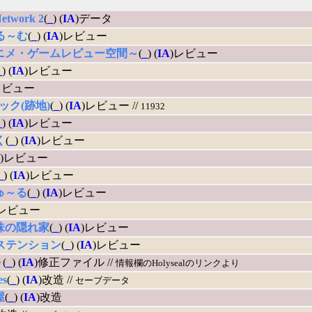
Network 2
(
_
) (
IA
)データ
る～む
(
_
) (
IA
)レビュー
ニメ・ゲームレビュー空間～
(
_
) (
IA
)レビュー
_
) (
IA
)レビュー
レビュー
ック(跡地)
(
_
) (
IA
)レビュー //
11932
_
) (
IA
)レビュー
く
(
_
) (
IA
)レビュー
)レビュー
_
) (
IA
)レビュー
ゅ～る
(
_
) (
IA
)レビュー
)レビュー
味の隠れ家
(
_
) (
IA
)レビュー
ステンション
(
_
) (
IA
)レビュー
～
(
_
) (
IA
)修正ファイル //
情報欄のHolysealのリンクより
es
(
_
) (
IA
)改造 //
セーブデータ
屋
(
_
) (
IA
)改造