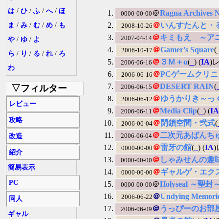
は
/
ひ
/
ふ
/
へ
/
ほ
＠
Ragna Archives 
0000-00-00
＠
いんすたんと・
ま
/
み
/
む
/
め
/
も
2008-10-26
＠
キミもえ ～ア
2007-04-14
や
/
ゆ
/
よ
＠
Gamer's Square
(
2006-10-17
ら
/
り
/
る
/
れ
/
ろ
＠
３Ｍ＋α
(
_
) (
IA
)
2006-06-16
わ
＠
PCゲームクリニ
2006-06-16
＠
DESERT RAIN
(
▽フィルター
2006-06-15
＠
ゆうかりき～っ
2006-06-12
レビュー
＠
Media Clip
(
_
) (
IA
2006-06-11
攻略
＠
閉鎖空間・弐式
(
2006-06-04
＠
二次元あばんち
改造
2006-06-04
＠
雷牙の館
(
_
) (
IA
0000-00-00
紹介
＠
しゃみせんの趣
0000-00-00
簡易表示
＠
ギャルゲ・エク
0000-00-00
PC
＠
Holyseal ～聖封
0000-00-00
＠
Undying Memori
2006-06-22
同人
＠
うっぴーのお部
2006-06-09
ギャル