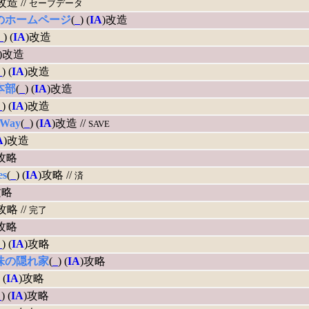
改造 //
セーブデータ
のホームページ
(
_
) (
IA
)改造
_
) (
IA
)改造
)改造
_
) (
IA
)改造
本部
(
_
) (
IA
)改造
_
) (
IA
)改造
 Way
(
_
) (
IA
)改造 //
SAVE
A
)改造
)攻略
es
(
_
) (
IA
)攻略 //
済
攻略
攻略 //
完了
)攻略
_
) (
IA
)攻略
味の隠れ家
(
_
) (
IA
)攻略
 (
IA
)攻略
_
) (
IA
)攻略