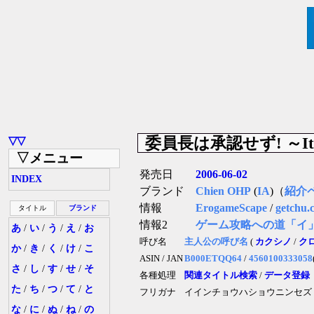
委員長は承認せず! ～It Is
▽▽
▽メニュー
発売日
2006-06-02
INDEX
ブランド
Chien OHP
(
IA
)（
紹介
情報
ErogameScape
/
getchu.
タイトル
ブランド
情報2
ゲーム攻略への道「イ
あ
/
い
/
う
/
え
/
お
呼び名
主人公の呼び名
(
カクシノ
/
ク
か
/
き
/
く
/
け
/
こ
ASIN / JAN
B000ETQQ64
/
4560100333058
さ
/
し
/
す
/
せ
/
そ
各種処理
関連タイトル検索
/
データ登録
た
/
ち
/
つ
/
て
/
と
フリガナ
イインチョウハショウニンセズ
な
/
に
/
ぬ
/
ね
/
の