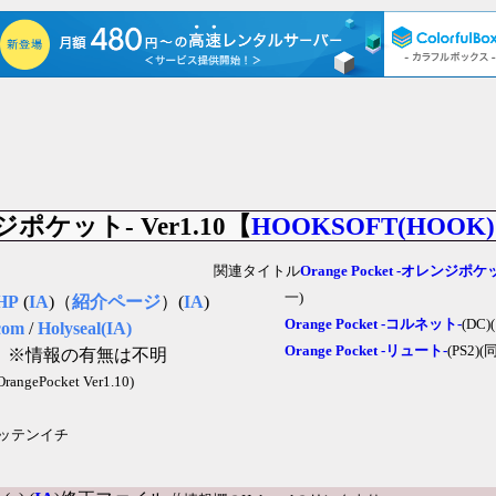
レンジポケット- Ver1.10【
HOOKSOFT(HOOK)
関連タイトル
Orange Pocket -オレンジポケ
一)
HP
(
IA
)（
紹介ページ
）(
IA
)
Orange Pocket -コルネット-
(DC)
com
/
Holyseal(IA)
Orange Pocket -リュート-
(PS2)(
」
※情報の有無は不明
OrangePocket Ver1.10)
ッテンイチ