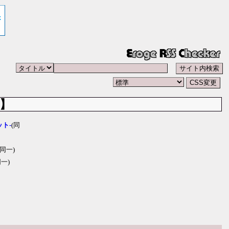
】
ット-
(同
(同一)
同一)