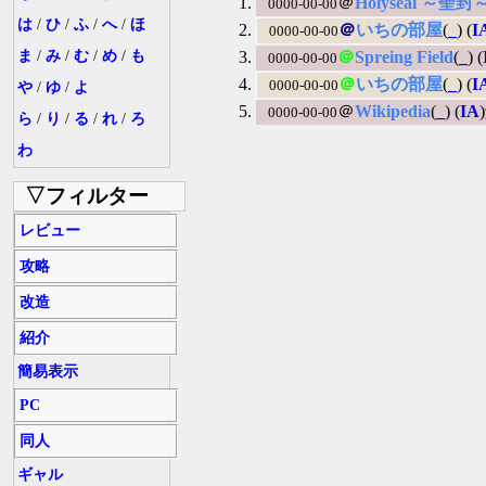
＠
Holyseal ～聖封
0000-00-00
は
/
ひ
/
ふ
/
へ
/
ほ
＠
いちの部屋
(
_
) (
I
0000-00-00
ま
/
み
/
む
/
め
/
も
＠
Spreing Field
(
_
) (
0000-00-00
＠
いちの部屋
(
_
) (
I
0000-00-00
や
/
ゆ
/
よ
＠
Wikipedia
(
_
) (
IA
0000-00-00
ら
/
り
/
る
/
れ
/
ろ
わ
▽フィルター
レビュー
攻略
改造
紹介
簡易表示
PC
同人
ギャル