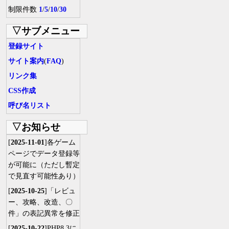
制限件数
1
/
5
/
10
/
30
▽サブメニュー
登録サイト
サイト案内
(
FAQ
)
リンク集
CSS作成
呼び名リスト
▽お知らせ
[
2025-11-01
]各ゲーム
ページでデータ登録等
が可能に（ただし暫定
で見直す可能性あり）
[
2025-10-25
]「レビュ
ー、攻略、改造、〇
件」の表記異常を修正
[
2025-10-22
]PHP8.3に