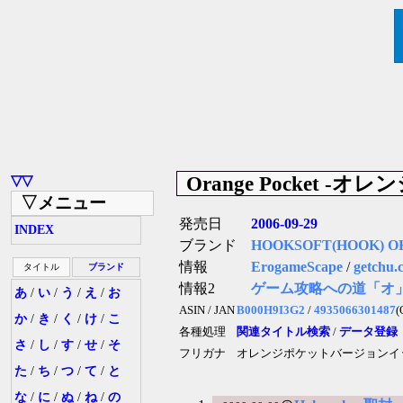
Orange Pocket -オ
▽▽
▽メニュー
発売日
2006-09-29
INDEX
ブランド
HOOKSOFT(HOOK) O
情報
ErogameScape
/
getchu.
タイトル
ブランド
情報2
ゲーム攻略への道「オ
あ
/
い
/
う
/
え
/
お
ASIN / JAN
B000H9I3G2
/
4935066301487
(
か
/
き
/
く
/
け
/
こ
各種処理
関連タイトル検索
/
データ登録
さ
/
し
/
す
/
せ
/
そ
フリガナ
オレンジポケットバージョンイ
た
/
ち
/
つ
/
て
/
と
な
/
に
/
ぬ
/
ね
/
の