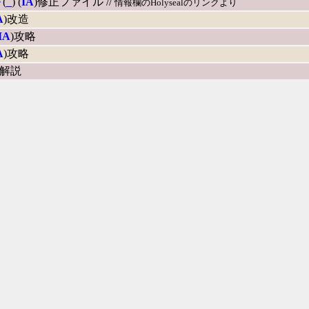
～
(
_
) (
IA
)修正ファイル //
情報欄のHolysealのリンクより
A
)改造
IA
)攻略
A
)攻略
)解説