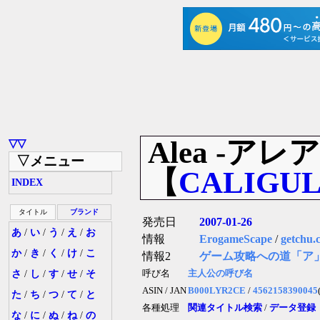
Alea -ア
▽▽
▽メニュー
【
CALIGU
INDEX
タイトル
ブランド
発売日
2007-01-26
あ
/
い
/
う
/
え
/
お
情報
ErogameScape
/
getchu.
か
/
き
/
く
/
け
/
こ
情報2
ゲーム攻略への道「ア
さ
/
し
/
す
/
せ
/
そ
呼び名
主人公の呼び名
ASIN / JAN
B000LYR2CE
/
4562158390045
た
/
ち
/
つ
/
て
/
と
各種処理
関連タイトル検索
/
データ登録
な
/
に
/
ぬ
/
ね
/
の