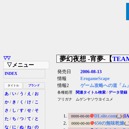
夢幻夜想 -宵夢-【
TEA
▽▽
▽メニュー
発売日
2006-08-13
INDEX
情報
ErogameScape
情報2
ゲーム攻略への道「ム
タイトル
ブランド
各種処理
関連タイトル検索
/
データ登録
あ
/
い
/
う
/
え
/
お
フリガナ
ムゲンヤソウヨイユメ
か
/
き
/
く
/
け
/
こ
さ
/
し
/
す
/
せ
/
そ
＠
DLsite.com
(
_
) (
I
0000-00-00
た
/
ち
/
つ
/
て
/
と
＠
650の無味乾燥
(
_
0000-00-00
な
/
に
/
ぬ
/
ね
/
の