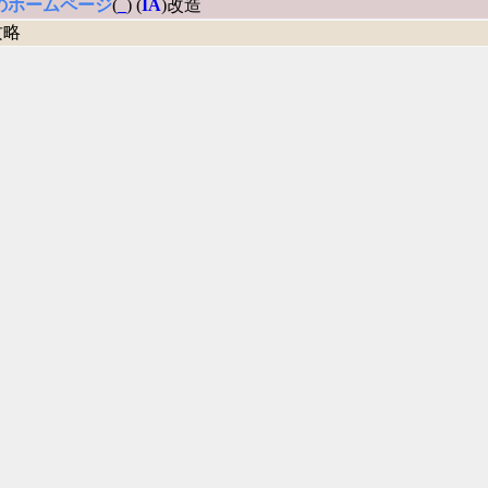
のホームページ
(
_
) (
IA
)改造
攻略