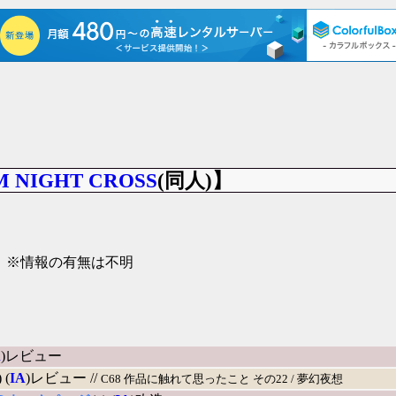
M NIGHT CROSS
(同人)】
」
※情報の有無は不明
A
)レビュー
) (
IA
)レビュー //
C68 作品に触れて思ったこと その22 / 夢幻夜想