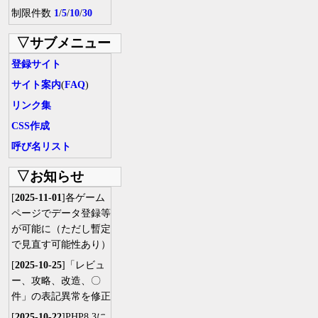
制限件数
1
/
5
/
10
/
30
▽サブメニュー
登録サイト
サイト案内
(
FAQ
)
リンク集
CSS作成
呼び名リスト
▽お知らせ
[
2025-11-01
]各ゲーム
ページでデータ登録等
が可能に（ただし暫定
で見直す可能性あり）
[
2025-10-25
]「レビュ
ー、攻略、改造、〇
件」の表記異常を修正
[
2025-10-22
]PHP8.3に