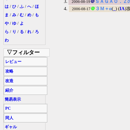
＠
ＳＡＧＡＯ．Ｚ
2006-08-19
は
/
ひ
/
ふ
/
へ
/
ほ
＠
３Ｍ＋α
(
_
) (
IA
)
2006-08-17
ま
/
み
/
む
/
め
/
も
や
/
ゆ
/
よ
ら
/
り
/
る
/
れ
/
ろ
わ
▽フィルター
レビュー
攻略
改造
紹介
簡易表示
PC
同人
ギャル