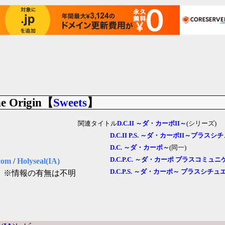
 Origin【
Sweets
】
関連タイトル
D.C.II ～ダ・カーポII～
(シリーズ)
D.C.II P.S. ～ダ・カーポII～プラス
D.C. ～ダ・カーポ～
(同一)
D.C.P.C. ～ダ・カーポ プラスコミュ
com
/
Holyseal(IA)
D.C.P.S. ～ダ・カーポ～ プラスシチ
」
※情報の有無は不明