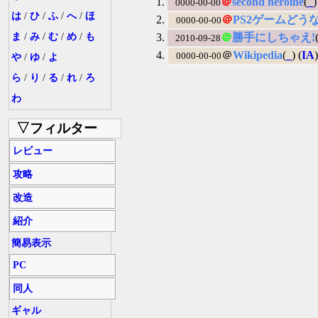
＠
second heroine
(
_
)
0000-00-00
は
/
ひ
/
ふ
/
へ
/
ほ
＠
PS2ゲームどう
0000-00-00
ま
/
み
/
む
/
め
/
も
＠
勝手にしちゃえ!
2010-09-28
＠
Wikipedia
(
_
) (
IA
0000-00-00
や
/
ゆ
/
よ
ら
/
り
/
る
/
れ
/
ろ
わ
▽フィルター
レビュー
攻略
改造
紹介
簡易表示
PC
同人
ギャル