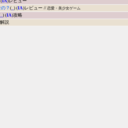
 (
IA
)レビュー
なの？
(
_
) (
IA
)レビュー //
恋愛・美少女ゲーム
(
_
) (
IA
)攻略
)解説