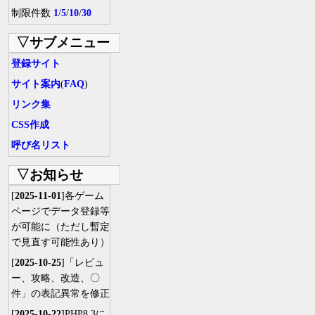
制限件数
1
/
5
/
10
/
30
▽サブメニュー
登録サイト
サイト案内
(
FAQ
)
リンク集
CSS作成
呼び名リスト
▽お知らせ
[
2025-11-01
]各ゲーム
ページでデータ登録等
が可能に（ただし暫定
で見直す可能性あり）
[
2025-10-25
]「レビュ
ー、攻略、改造、〇
件」の表記異常を修正
[
2025-10-22
]PHP8.3に