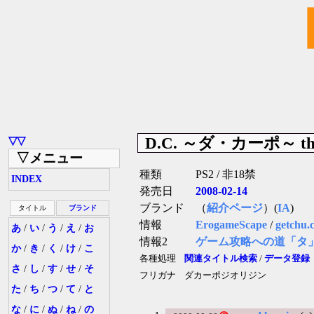
D.C. ～ダ・カーポ～ the
▽▽
▽メニュー
種類
PS2 / 非18禁
INDEX
発売日
2008-02-14
ブランド
（
紹介ページ
）(
IA
)
タイトル
ブランド
情報
ErogameScape
/
getchu.
あ
/
い
/
う
/
え
/
お
情報2
ゲーム攻略への道「タ
か
/
き
/
く
/
け
/
こ
各種処理
関連タイトル検索
/
データ登録
さ
/
し
/
す
/
せ
/
そ
フリガナ
ダカーポジオリジン
た
/
ち
/
つ
/
て
/
と
な
/
に
/
ぬ
/
ね
/
の