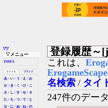
登録履歴～[ji
▽▽
▽メニュー
これは、
Erog
INDEX
ErogameSc
タイトル
ブランド
あ
/
い
/
う
/
え
/
お
名検索
/
タイ
か
/
き
/
く
/
け
/
こ
さ
/
し
/
す
/
せ
/
そ
247件のデ
た
/
ち
/
つ
/
て
/
と
な
/
に
/
ぬ
/
ね
/
の