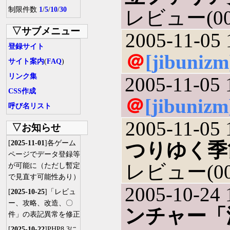
制限件数
1
/
5
/
10
/
30
レビュー(000
▽サブメニュー
2005-11-05 
登録サイト
＠
[jibunizm
サイト案内
(
FAQ
)
リンク集
2005-11-05 
CSS作成
＠
[jibunizm
呼び名リスト
2005-11-05 
▽お知らせ
[
2025-11-01
]各ゲーム
つりゆく季
ページでデータ登録等
レビュー(000
が可能に（ただし暫定
で見直す可能性あり）
2005-10-24 
[
2025-10-25
]「レビュ
ー、攻略、改造、〇
ンチャー「海へ
件」の表記異常を修正
[
2025-10-22
]PHP8.3に