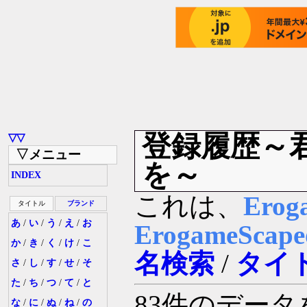
登録履歴～
▽▽
▽メニュー
を～
INDEX
これは、
Erog
タイトル
ブランド
あ
/
い
/
う
/
え
/
お
ErogameSc
か
/
き
/
く
/
け
/
こ
名検索
/
タイ
さ
/
し
/
す
/
せ
/
そ
た
/
ち
/
つ
/
て
/
と
83件のデー
な
/
に
/
ぬ
/
ね
/
の