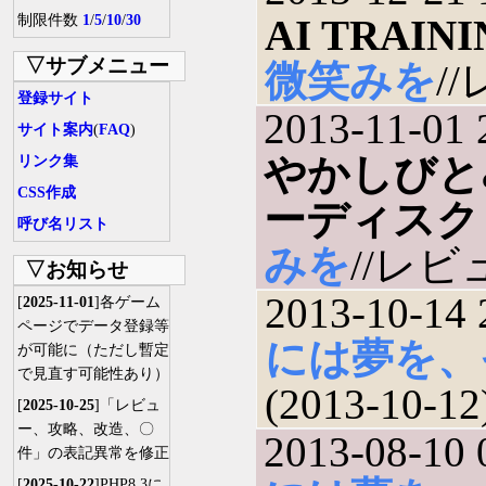
制限件数
1
/
5
/
10
/
30
AI TRAIN
▽サブメニュー
微笑みを
//
登録サイト
2013-11-01 
サイト案内
(
FAQ
)
やかしびと&B
リンク集
CSS作成
ーディスク
呼び名リスト
みを
//レビュ
▽お知らせ
2013-10-14 
[
2025-11-01
]各ゲーム
ページでデータ登録等
には夢を、
が可能に（ただし暫定
で見直す可能性あり）
(2013-10-12
[
2025-10-25
]「レビュ
ー、攻略、改造、〇
2013-08-10 
件」の表記異常を修正
[
2025-10-22
]PHP8.3に