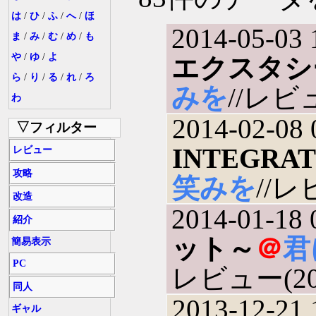
は
/
ひ
/
ふ
/
へ
/
ほ
2014-05-03 
ま
/
み
/
む
/
め
/
も
や
/
ゆ
/
よ
エクスタシ
ら
/
り
/
る
/
れ
/
ろ
みを
//レビュ
わ
2014-02-08 
▽フィルター
INTEGRAT
レビュー
攻略
笑みを
//レ
改造
2014-01-18 
紹介
ット～
＠
君
簡易表示
PC
レビュー(201
同人
2013-12-21 
ギャル