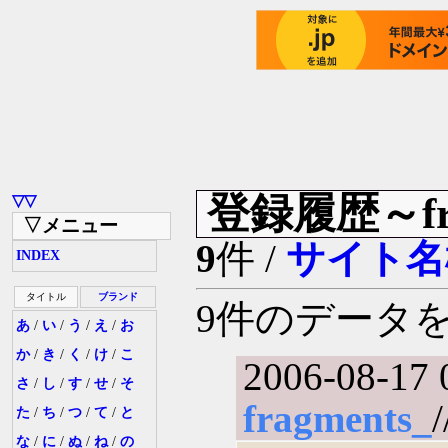
登録履歴～fra
▽▽
▽メニュー
9
件 /
サイト名
INDEX
タイトル
ブランド
9件のデータ
あ
/
い
/
う
/
え
/
お
か
/
き
/
く
/
け
/
こ
2006-08-17 
さ
/
し
/
す
/
せ
/
そ
fragments_
た
/
ち
/
つ
/
て
/
と
な
/
に
/
ぬ
/
ね
/
の