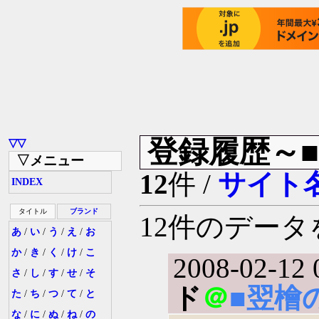
登録履歴～
▽▽
▽メニュー
12
件 /
サイト
INDEX
タイトル
ブランド
12件のデー
あ
/
い
/
う
/
え
/
お
か
/
き
/
く
/
け
/
こ
2008-02-12 
さ
/
し
/
す
/
せ
/
そ
ド
＠
■翌檜
た
/
ち
/
つ
/
て
/
と
な
/
に
/
ぬ
/
ね
/
の