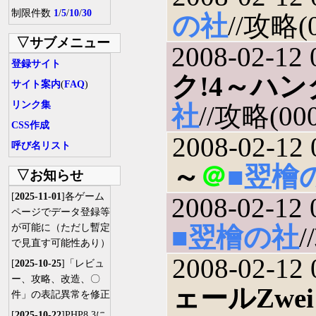
制限件数
1
/
5
/
10
/
30
の社
//攻略(0
▽サブメニュー
2008-02-12 
登録サイト
ク!4～ハ
サイト案内
(
FAQ
)
リンク集
社
//攻略(000
CSS作成
2008-02-12 
呼び名リスト
～
＠
■翌檜
▽お知らせ
[
2025-11-01
]各ゲーム
2008-02-12 
ページでデータ登録等
が可能に（ただし暫定
■翌檜の社
/
で見直す可能性あり）
2008-02-12 
[
2025-10-25
]「レビュ
ー、攻略、改造、〇
ェールZwei
件」の表記異常を修正
[
2025-10-22
]PHP8.3に